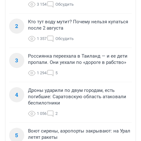
3 154
Обсудить
Кто тут воду мутит? Почему нельзя купаться
2
после 2 августа
1 357
Обсудить
Россиянка переехала в Таиланд — и ее дети
3
пропали. Они уехали по «дороге в рабство»
1 294
5
Дроны ударили по двум городам, есть
4
погибшие: Саратовскую область атаковали
беспилотники
1 056
2
Воют сирены, аэропорты закрывают: на Урал
5
летят ракеты