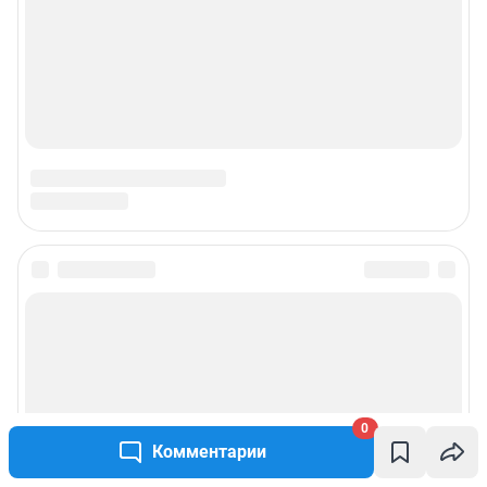
Редакция сайта не несет ответственности за достоверность
информации, содержащейся в рекламных объявлениях.
Информация об ограничениях
Политика использования cookies
Рекомендательные системы
Политика конфиденциальности и обработки персональных данных и
правила использования сайта
© ООО «Сеть городских порталов»
© ООО «Интернет Технологии»
0
Комментарии