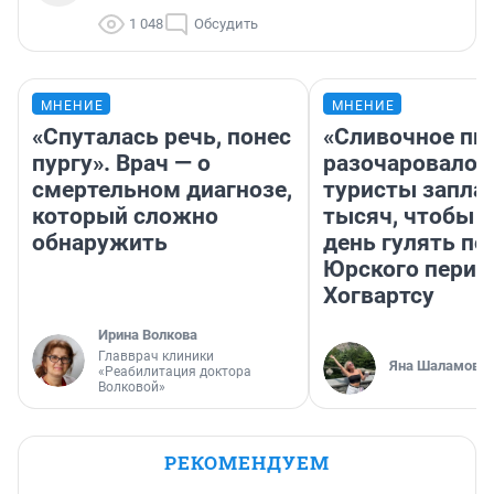
1 048
Обсудить
МНЕНИЕ
МНЕНИЕ
«Спуталась речь, понес
«Сливочное пи
пургу». Врач — о
разочаровало»
смертельном диагнозе,
туристы запла
который сложно
тысяч, чтобы 
обнаружить
день гулять по
Юрского перио
Хогвартсу
Ирина Волкова
Главврач клиники
Яна Шаламова
«Реабилитация доктора
Волковой»
РЕКОМЕНДУЕМ