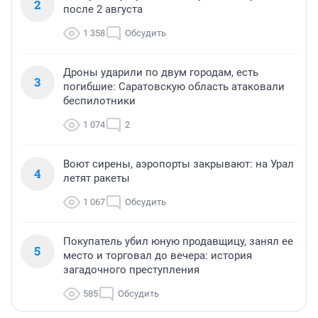
2
после 2 августа
1 358
Обсудить
Дроны ударили по двум городам, есть
3
погибшие: Саратовскую область атаковали
беспилотники
1 074
2
Воют сирены, аэропорты закрывают: на Урал
4
летят ракеты
1 067
Обсудить
Покупатель убил юную продавщицу, занял ее
5
место и торговал до вечера: история
загадочного преступления
585
Обсудить