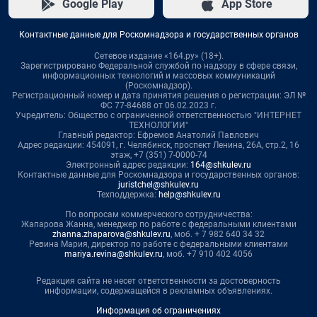
Google Play
App Store
Контактные данные для Роскомнадзора и государственных органов
Сетевое издание «164.ру» (18+).
Зарегистрировано Федеральной службой по надзору в сфере связи,
информационных технологий и массовых коммуникаций
(Роскомнадзор).
Регистрационный номер и дата принятия решения о регистрации: ЭЛ №
ФС 77-84688 от 06.02.2023 г.
Учредитель: Общество с ограниченной ответственностью "ИНТЕРНЕТ
ТЕХНОЛОГИИ"
Главный редактор: Ефремов Анатолий Павлович
Адрес редакции: 454091, г. Челябинск, проспект Ленина, 26А, стр.2, 16
этаж, +7 (351) 7-0000-74
Электронный адрес редакции:
164@shkulev.ru
Контактные данные для Роскомнадзора и государственных органов:
juristchel@shkulev.ru
Техподдержка:
help@shkulev.ru
По вопросам коммерческого сотрудничества:
Жапарова Жанна, менеджер по работе с федеральными клиентами
zhanna.zhaparova@shkulev.ru
, моб. + 7 982 640 34 32
Ревина Мария, директор по работе с федеральными клиентами
mariya.revina@shkulev.ru
, моб. +7 910 402 4056
Редакция сайта не несет ответственности за достоверность
информации, содержащейся в рекламных объявлениях.
Информация об ограничениях