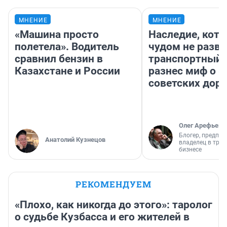
МНЕНИЕ
МНЕНИЕ
«Машина просто
Наследие, кото
полетела». Водитель
чудом не разва
сравнил бензин в
транспортный 
Казахстане и России
разнес миф о 
советских доро
Олег Арефьев
Блогер, предпри
Анатолий Кузнецов
владелец в тра
бизнесе
РЕКОМЕНДУЕМ
«Плохо, как никогда до этого»: таролог
о судьбе Кузбасса и его жителей в