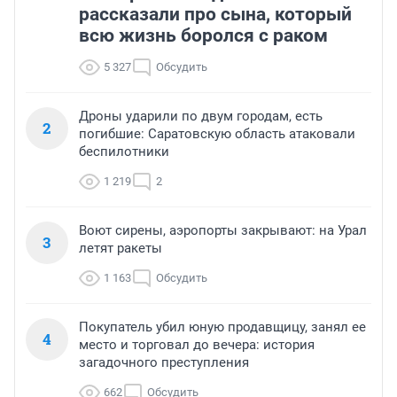
рассказали про сына, который
всю жизнь боролся с раком
5 327
Обсудить
Дроны ударили по двум городам, есть
2
погибшие: Саратовскую область атаковали
беспилотники
1 219
2
Воют сирены, аэропорты закрывают: на Урал
3
летят ракеты
1 163
Обсудить
Покупатель убил юную продавщицу, занял ее
4
место и торговал до вечера: история
загадочного преступления
662
Обсудить