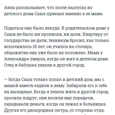
автомастерской лишь три дня и бросил. Родне
Анна рассказывает, что после выпуска из
это не нравилось. Но, по словам Розы, ребят не
детского дома Саша приехал именно к ее маме.
выгоняли на улицу, хотя и ругали их за
безделье, беспорядок, за то, что не участвуют в
Податься ему было некуда. В родительском доме у
помощи по дому.
Саши не было ни прописки, ни доли. Квартиру от
государства не дали, техникум бросил, как только
Но как-то ночью пара просто сбежала, никого
исполнилось 18 лет: он учился на столяра,
не предупредив, оставив в закрытой комнате
общежитие ему уже было не положено. Мама у
кошку.
Александра умерла, когда он жил в детском доме.
Отец и бабушка уехали в другой город.
Затем влюбленные ушли и из дома
престарелых, где их приютили и готовы были
помогать дальше. Директор приюта Ольга
— Когда Саша только попал в детский дом, мы с
Бахтина, пообщавшись с родственниками,
мамой вместе ездили к нему. Забирали его к себе
начала расспрашивать девушку с парнем,
на выходные. Когда я уехала жить в другой город,
задавать неудобные вопросы. Те вспылили:
просила подруг, они носили ему передачи,
«Зачем вы лезете в чужие дела?» — и ушли.
передавали деньги, когда он лежал в больницах.
Другая его двоюродная сестра, со стороны отца,