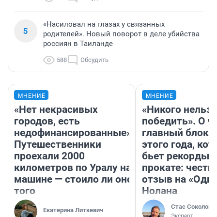
«Насиловал на глазах у связанных
5
родителей». Новый поворот в деле убийства
россиян в Таиланде
588
Обсудить
МНЕНИЕ
МНЕНИЕ
«Нет некрасивых
«Никого нельз
городов, есть
победить». О ч
недофинансированные».
главный блокб
Путешественники
этого года, ко
проехали 2000
бьет рекорды 
километров по Уралу на
прокате: честн
машине — стоило ли оно
отзыв на «Оди
того
Нолана
Стас Соколов
Екатерина Литкевич
Эксперт