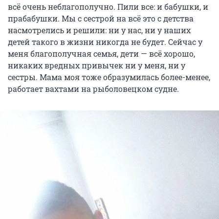
всё очень неблагополучно. Пили все: и бабушки, и
отец сажал его на цепь и кормил из миски. За
прабабушки. Мы с сестрой на всё это с детства
это родителей лишили прав, мальчика изъяли
насмотрелись и решили: ни у нас, ни у наших
из семьи.
детей такого в жизни никогда не будет. Сейчас у
меня благополучная семья, дети — всё хорошо,
Обоим сейчас негде жить. Саша несколько лет
никаких вредных привычек ни у меня, ни у
стоит в очереди на квартиру, снимает,
сестры. Мама моя тоже образумилась более-менее,
скитается по знакомым. У Кати тоже нет ни
работает вахтами на рыболовецком судне.
своего жилья, ни прописки. Родственники Кати,
те самые, у которых она жила в детстве,
приютили влюбленных на два месяца, но они
не прижились там и их выгнали. История
молодых влюбленных тронула горожан.
Волонтеры предлагали организовать сбор на
покупку квартиры, снять на время квартиру
для пары, были предложения устроить на
работу, оплатить кулинарные курсы: Катя
уверяла, что хочет быть поваром.