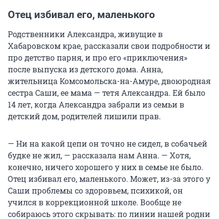
Всё началось с ночного звонка директору
Отец избивал его, маленького
приюта для бездомных Ольге Бахтиной.
Звонила какая-то девочка. Сказала, что ей и ее
Родственники Александра, живущие в
другу негде переночевать, замерзают. В ту ночь
Хабаровском крае, рассказали свои подробности и
был сильный мороз. Ольга приняла их,
про детство парня, и про его «приключения»
оплатила такси. Ребята приехали в легкой
после выпуска из детского дома. Анна,
одежде, без шапок, варежек, парень в одной
жительница Комсомольска-на-Амуре, двоюродная
толстовке, без куртки.
сестра Саши, ее мама — тетя Александра. Ей было
14 лет, когда Александра забрали из семьи в
Рассказали про себя. Кате 18 лет, выросла без
детский дом, родителей лишили прав.
матери. У нее есть родня: отец, которому она, по
ее словам, была не нужна, и мачеха, которая ее
— Ни на какой цепи он точно не сидел, в собачьей
терпеть не может. Она жила у родственников
будке не жил, — рассказала нам Анна. — Хотя,
мачехи с детства, те притесняли ее, били,
конечно, ничего хорошего у них в семье не было.
оскорбляли — так говорила нам Катя.
Отец избивал его, маленького. Может, из-за этого у
Саши проблемы со здоровьем, психикой, он
Саше — 21, он выпускник детского дома в
учился в коррекционной школе. Вообще не
Хабаровском крае. Нам он рассказывал
собираюсь этого скрывать: по линии нашей родни
страшную историю, как жил в собачьей будке,