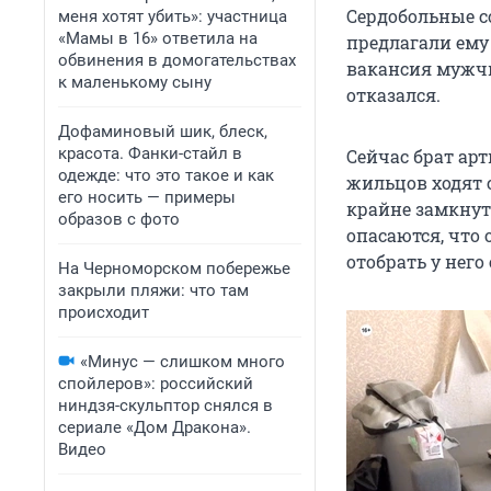
Сердобольные с
меня хотят убить»: участница
«Мамы в 16» ответила на
предлагали ему
обвинения в домогательствах
вакансия мужчи
к маленькому сыну
отказался.
Дофаминовый шик, блеск,
красота. Фанки-стайл в
Сейчас брат арт
одежде: что это такое и как
жильцов ходят 
его носить — примеры
крайне замкнут
образов с фото
опасаются, что
отобрать у нег
На Черноморском побережье
закрыли пляжи: что там
происходит
«Минус — слишком много
спойлеров»: российский
ниндзя-скульптор снялся в
сериале «Дом Дракона».
Видео