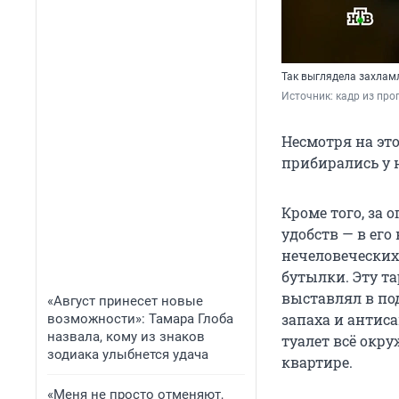
Так выглядела захлам
Источник: 
кадр из про
Несмотря на эт
прибирались у н
Кроме того, за
удобств — в его
нечеловеческих
бутылки. Эту та
выставлял в по
«Август принесет новые
запаха и антис
возможности»: Тамара Глоба
назвала, кому из знаков
туалет всё окру
зодиака улыбнется удача
квартире.
«Меня не просто отменяют,