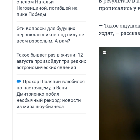
В результате в 
с телом Натальи
прописались у 
Наговициной, погибшей на
пике Победы
— Такое ощущен
Эти вопросы для будущих
ходят, — расска
первоклассников под силу не
всем взрослым. А вам?
Такое бывает раз в жизни: 12
августа произойдут три редких
астрономических явления
Прохор Шаляпин влюбился
по-настоящему, а Ваня
Дмитриенко побил
необычный рекорд: новости
из мира шоу-бизнеса