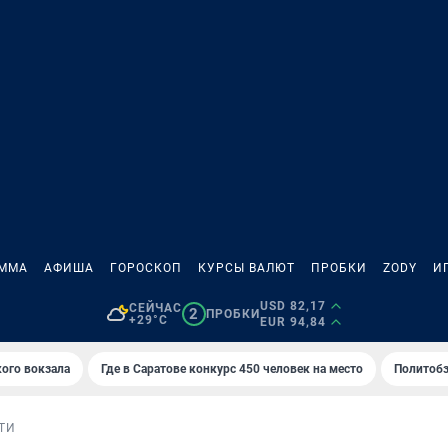
АММА
АФИША
ГОРОСКОП
КУРСЫ ВАЛЮТ
ПРОБКИ
ZODY
И
USD 82,17
СЕЙЧАС
2
ПРОБКИ
+29°C
EUR 94,84
кого вокзала
Где в Саратове конкурс 450 человек на место
Политобз
ТИ