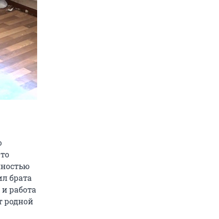
о
-то
лностью
ил брата
 и работа
т родной