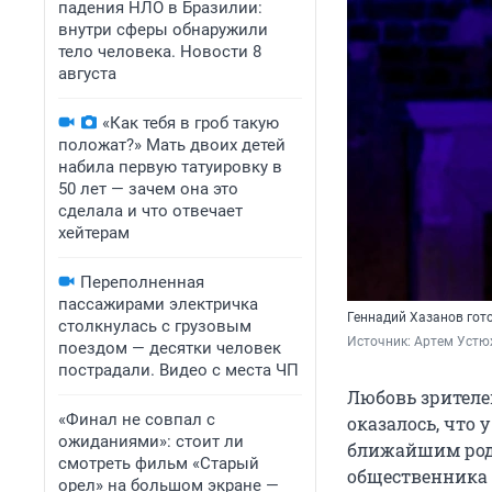
падения НЛО в Бразилии:
внутри сферы обнаружили
тело человека. Новости 8
августа
«Как тебя в гроб такую
положат?» Мать двоих детей
набила первую татуировку в
50 лет — зачем она это
сделала и что отвечает
хейтерам
Переполненная
пассажирами электричка
Геннадий Хазанов гото
столкнулась с грузовым
Источник: 
Артем Устю
поездом — десятки человек
пострадали. Видео с места ЧП
Любовь зрителе
«Финал не совпал с
оказалось, что у
ожиданиями»: стоит ли
ближайшим родс
смотреть фильм «Старый
общественника ж
орел» на большом экране —