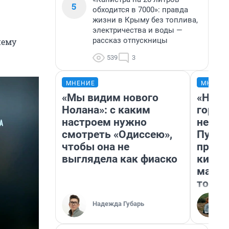
5
обходится в 7000»: правда
жизни в Крыму без топлива,
электричества и воды —
рассказ отпускницы
нему
539
3
МНЕНИЕ
МНЕНИ
«Мы видим нового
«Нет 
Нолана»: с каким
городо
настроем нужно
недоф
смотреть «Одиссею»,
Путеш
чтобы она не
проех
выглядела как фиаско
килом
машин
того
Надежда Губарь