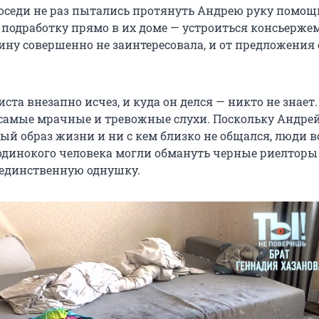
оседи не раз пытались протянуть Андрею руку помощ
 подработку прямо в их доме — устроиться консьерже
ну совершенно не заинтересовала, и от предложения 
иста внезапно исчез, и куда он делся — никто не знает
самые мрачные и тревожные слухи. Поскольку Андрей
ый образ жизни и ни с кем близко не общался, люди в
 одинокого человека могли обмануть черные риелторы
о единственную однушку.