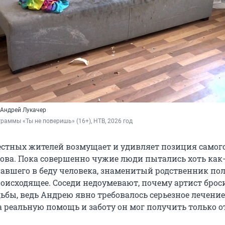
 Андрей Лукачер
граммы «Ты не поверишь» (16+), НТВ, 2026 год
естных жителей возмущает и удивляет позиция самог
ова. Пока совершенно чужие люди пытались хоть как
авшего в беду человека, знаменитый родственник по
оисходящее. Соседи недоумевают, почему артист брос
ьбы, ведь Андрею явно требовалось серьезное лечение
а реальную помощь и заботу он мог получить только о