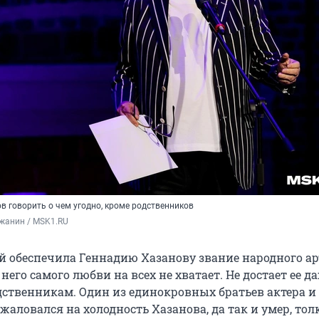
в говорить о чем угодно, кроме родственников
жанин / 
MSK1
.RU
й обеспечила Геннадию Хазанову звание народного ар
 него самого любви на всех не хватает. Не достает ее д
твенникам. Один из единокровных братьев актера и
аловался на холодность Хазанова, да так и умер, тол