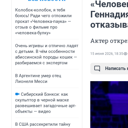
«Челове
Колобок-колобок, я тебя
Геннади
боюсь! Ради чего отложили
прокат «Человека-паука» —
отказыв
отзыв о фильме про
«человека-булку»
Актер откре
Очень игривы и отлично ладят
с детьми. В чём особенности
15 июня 2026, 18:35
абиссинской породы кошек —
разбираемся с экспертом
Написать
В Аргентине умер отец
Лионеля Месси
Сибирский Бэнкси: как
скульптор в черной маске
развешивает загадочные арт-
объекты — видео
В США рассекретили тайну