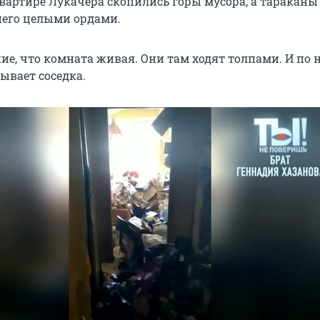
квартире Лукачера скопились горы мусора, а тараканы
него целыми ордами.
ие, что комната живая. Они там ходят толпами. И по 
зывает соседка.