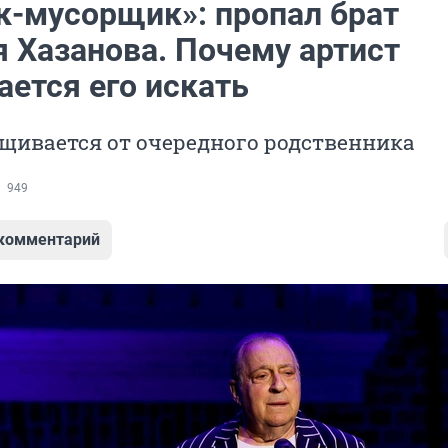
к-мусорщик»: пропал брат
я Хазанова. Почему артист
ается его искать
щивается от очередного родственника
949
 комментарий