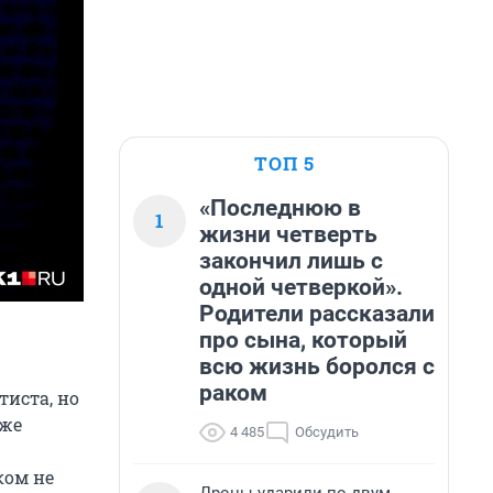
ТОП 5
«Последнюю в
1
жизни четверть
закончил лишь с
одной четверкой».
Родители рассказали
про сына, который
всю жизнь боролся с
раком
тиста, но
аже
4 485
Обсудить
ком не