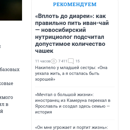
РЕКОМЕНДУЕМ
«Вплоть до диареи»: как
правильно пить иван-чай
— новосибирский
нутрициолог подсчитал
допустимое количество
и
чашек
11 часов
7 411
15
Накипело у младшей сестры: «Она
 базовых
уехала жить, а я осталась быть
хорошей»
ковые
«Мечтал о большой жизни»:
симого
иностранец из Камеруна переехал в
ил в
Ярославль и создал здесь семью —
ой
история
«Он мне угрожает и портит жизнь»: