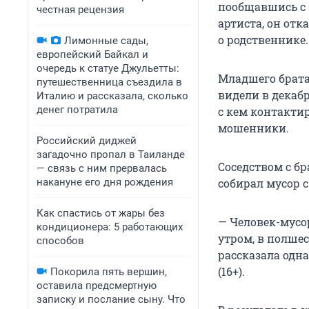
пообщавшись с б
честная рецензия
артиста, он отк
о родственнике.
Лимонные сады,
европейский Байкал и
очередь к статуе Джульетты:
Младшего брата
путешественница съездила в
видели в декабр
Италию и рассказала, сколько
денег потратила
с кем контакти
мошенники.
Российский диджей
загадочно пропал в Таиланде
Соседством с б
— связь с ним прервалась
накануне его дня рождения
собирал мусор с
Как спастись от жары без
— Человек-мусор
кондиционера: 5 работающих
утром, в полшес
способов
рассказала одн
(16+).
Покорила пять вершин,
оставила предсмертную
записку и послание сыну. Что