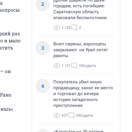
Дроны ударили по двум
та
2
городам, есть погибшие:
 вопросы
Саратовскую область
атаковали беспилотники
1 155
2
дний раз
го и мало
Воют сирены, аэропорты
3
атить
закрывают: на Урал летят
ракеты
1 121
Обсудить
 — он
Покупатель убил юную
4
продавщицу, занял ее место
и торговал до вечера:
 Рано
история загадочного
преступления
ришь»
627
Обсудить
«Канистра на 20 литров