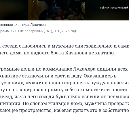
леннная квартира Лукачера
граммы «Ты не поверишь» (16+), НТВ, 2026 год
о, соседи относились к мужчине снисходительно и сам
его дома, но надолго брата Хазанова не хватало.
 огромные долги по коммуналке Лукачера лишили всех
 квартире отключили и свет, и воду. Оказавшись в
 условиях, мужчина начал справлять нужду в пласти
ру он складировал прямо у себя в комнате или просто
дъезд, из-за чего соседи буквально взвыли от невыно
анитарии. По словам жильцов дома, мужчина преврат
жающее пространство, избегая делать это в собственн