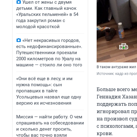
Ушел от жены с двумя
детьми. Как главный качок
«Уральских пельменей» в 54
года закрутил роман с
молодой красоткой
«Нет некрасивых городов,
есть недофинансированные».
Путешественники проехали
2000 километров по Уралу на
машине — стоило ли оно того
В таком антураже жил
Источник: 
кадр из про
«Они всё еще в лесу, и им
нужна помощь»: сын
Больше всего м
пропавших в тайге
Геннадия Хазан
Усольцевых назвал еще одну
версию их исчезновения
поддержать поп
игнорировал пр
Миссия — найти работу. О чем
на произвол суд
спрашивать на собеседовании
с психологами, 
и сколько денег просить,
крови.
чтобы вас точно взяли