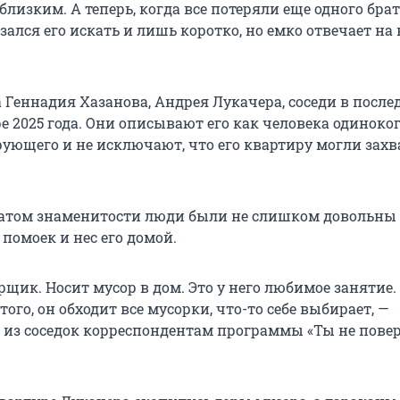
лизким. А теперь, когда все потеряли еще одного бра
азался его искать и лишь коротко, но емко отвечает на
 Геннадия Хазанова, Андрея Лукачера, соседи в после
е 2025 года. Они описывают его как человека одиноко
рующего и не исключают, что его квартиру могли захв
ратом знаменитости люди были не слишком довольны
 помоек и нес его домой.
щик. Носит мусор в дом. Это у него любимое занятие.
того, он обходит все мусорки, что-то себе выбирает, —
а из соседок корреспондентам программы «Ты не пове