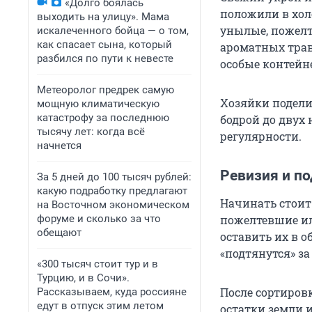
«Долго боялась
положили в хол
выходить на улицу». Мама
унылые, пожелт
искалеченного бойца — о том,
как спасает сына, который
ароматных трав
разбился по пути к невесте
особые контейн
Метеоролог предрек самую
Хозяйки подели
мощную климатическую
катастрофу за последнюю
бодрой до двух 
тысячу лет: когда всё
регулярности.
начнется
Ревизия и п
За 5 дней до 100 тысяч рублей:
какую подработку предлагают
Начинать стоит
на Восточном экономическом
форуме и сколько за что
пожелтевшие ил
обещают
оставить их в о
«подтянутся» за
«300 тысяч стоит тур и в
Турцию, и в Сочи».
После сортиров
Рассказываем, куда россияне
едут в отпуск этим летом
остатки земли 