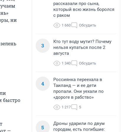
рассказали про сына,
лучаем
который всю жизнь боролся
знь»
с раком
оры, ни
1 660
Обсудить
Кто тут воду мутит? Почему
 зелень
3
нельзя купаться после 2
августа
1 340
Обсудить
Россиянка переехала в
4
Таиланд — и ее дети
пропали. Они уехали по
сли
«дороге в рабство»
и быстро
1 217
5
т
Дроны ударили по двум
5
городам, есть погибшие:
ают —