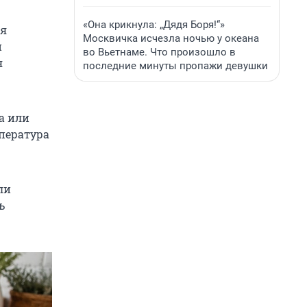
«Она крикнула: „Дядя Боря!“»
ся
Москвичка исчезла ночью у океана
й
во Вьетнаме. Что произошло в
я
последние минуты пропажи девушки
а или
мпература
ли
ь