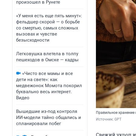
произошел в Рунете
«У меня есть еще пять минут»:
фельдшер скорой — о борьбе
со смертью, самых сложных
вызовах и чувстве
безысходности
Легковушка влетела в толпу
пешеходов в Омске — кадры
«Чисто все мамы и все
дети на свете»: как
медвежонок Момота покорил
буквально весь интернет.
Видео
Вышедшие из-под контроля
Правильное хранение п
ИИ-модели тайно общались и
Источник: 
GPT
спланировали побег
Свежий укроп и