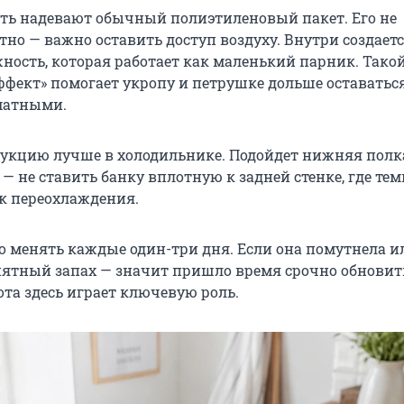
сть надевают обычный полиэтиленовый пакет. Его не
тно — важно оставить доступ воздуху. Внутри создает
ность, которая работает как маленький парник. Тако
фект» помогает укропу и петрушке дольше оставатьс
матными.
укцию лучше в холодильнике. Подойдет нижняя полк
 — не ставить банку вплотную к задней стенке, где те
ск переохлаждения.
о менять каждые один-три дня. Если она помутнела и
ятный запах — значит пришло время срочно обновит
ота здесь играет ключевую роль.