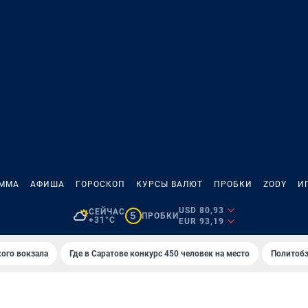
АММА
АФИША
ГОРОСКОП
КУРСЫ ВАЛЮТ
ПРОБКИ
ZODY
И
USD 80,93
СЕЙЧАС
5
ПРОБКИ
+31°C
EUR 93,19
кого вокзала
Где в Саратове конкурс 450 человек на место
Политобз