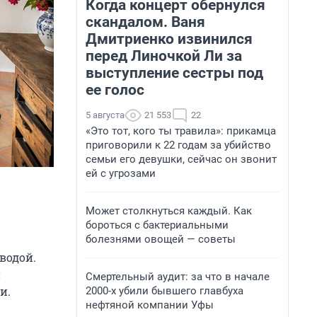
Когда концерт обернулся
скандалом. Ваня
Дмитриенко извинился
перед Линочкой Ли за
выступление сестры под
ее голос
5 августа
21 553
22
«Это тот, кого ты травила»: прикамца
приговорили к 22 годам за убийство
семьи его девушки, сейчас он звонит
ей с угрозами
Может столкнуться каждый. Как
бороться с бактериальными
болезнями овощей — советы
водой.
й
Смертельный аудит: за что в начале
и.
2000-х убили бывшего главбуха
нефтяной компании Уфы