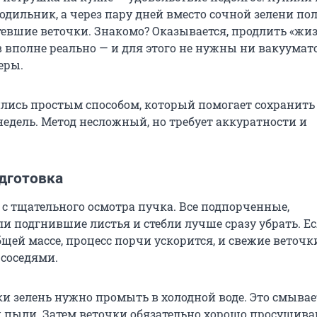
одильник, а через пару дней вместо сочной зелени по
евшие веточки. Знакомо? Оказывается, продлить «жи
 вполне реально — и для этого не нужны ни вакуумат
еры.
лись простым способом, который помогает сохранить
недель. Метод несложный, но требует аккуратности и
одготовка
 с тщательного осмотра пучка. Все подпорченные,
и подгнившие листья и стебли лучше сразу убрать. Е
бщей массе, процесс порчи ускорится, и свежие веточк
 соседями.
ки зелень нужно промыть в холодной воде. Это смывае
и пыли. Затем веточки обязательно хорошо просушив