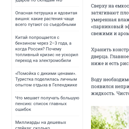
ударов по складам WB
Сверху на емко
затягивают пло
Опасная петрушка и ядовитая
вишня: какие растения чаще
умеренная влаж
всего путают со съедобными
«парниковый эф
свежими и аро
Китай попрощается с
бензином через 2–3 года, а
когда Россия? Почему
Хранить констр
топливный кризис не ускорил
дверца. Главное
переход на электромобили
ниже и есть ри
«Помойка с дикими ценами».
Воду необходим
Туристка поделилась личным
опытом отдыха в Геленджике
появился непри
жидкость. Чист
Что мешает получать большую
пенсию: список главных
ошибок
Миллиарды на дешевых
стейках: сколько