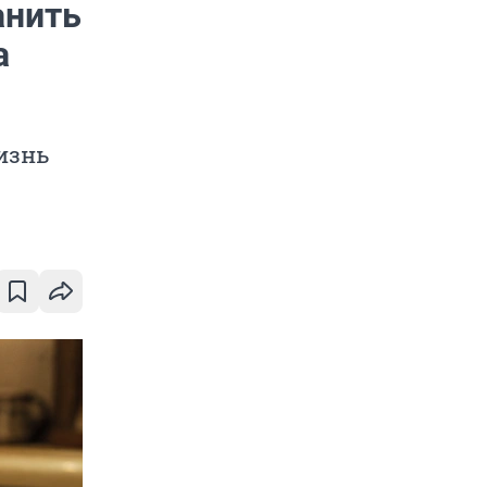
анить
а
изнь