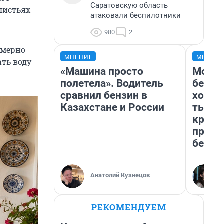
Саратовскую область
листьях
атаковали беспилотники
980
2
имерно
МНЕНИЕ
МНЕНИ
ть воду
«Машина просто
Мой б
полетела». Водитель
береж
сравнил бензин в
хотел
Казахстане и России
тысяч
креди
приех
безоп
Анатолий Кузнецов
РЕКОМЕНДУЕМ