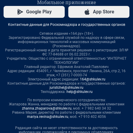
Мобильное приложение
Google Play
App Store
Контактные данные для Роскомнадзора и государственных органов
Сетевое издание «164.ру» (18+).
Зарегистрировано Федеральной службой по надзору в сфере связи,
информационных технологий и массовых коммуникаций
(Роскомнадзор).
Регистрационный номер и дата принятия решения о регистрации: ЭЛ №
ФС 77-84688 от 06.02.2023 г.
Учредитель: Общество с ограниченной ответственностью "ИНТЕРНЕТ
ТЕХНОЛОГИИ"
Главный редактор: Ефремов Анатолий Павлович
Адрес редакции: 454091, г. Челябинск, проспект Ленина, 26А, стр.2, 16
этаж, +7 (351) 7-0000-74
Электронный адрес редакции:
164@shkulev.ru
Контактные данные для Роскомнадзора и государственных органов:
juristchel@shkulev.ru
Техподдержка:
help@shkulev.ru
По вопросам коммерческого сотрудничества:
Жапарова Жанна, менеджер по работе с федеральными клиентами
zhanna.zhaparova@shkulev.ru
, моб. + 7 982 640 34 32
Ревина Мария, директор по работе с федеральными клиентами
mariya.revina@shkulev.ru
, моб. +7 910 402 4056
Редакция сайта не несет ответственности за достоверность
информации, содержащейся в рекламных объявлениях.