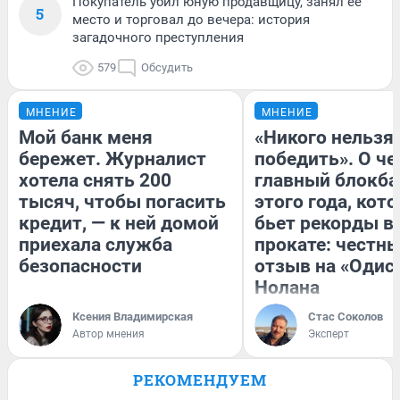
Покупатель убил юную продавщицу, занял ее
5
место и торговал до вечера: история
загадочного преступления
579
Обсудить
МНЕНИЕ
МНЕНИЕ
Мой банк меня
«Никого нельзя
бережет. Журналист
победить». О ч
хотела снять 200
главный блокба
тысяч, чтобы погасить
этого года, кот
кредит, — к ней домой
бьет рекорды в
приехала служба
прокате: честн
безопасности
отзыв на «Одис
Нолана
Ксения Владимирская
Стас Соколов
Автор мнения
Эксперт
РЕКОМЕНДУЕМ