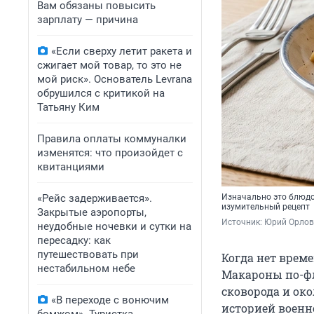
Вам обязаны повысить
зарплату — причина
«Если сверху летит ракета и
сжигает мой товар, то это не
мой риск». Основатель Levrana
обрушился с критикой на
Татьяну Ким
Правила оплаты коммуналки
изменятся: что произойдет с
квитанциями
«Рейс задерживается».
Изначально это блюдо 
изумительный рецепт
Закрытые аэропорты,
Источник: 
Юрий Орлов 
неудобные ночевки и сутки на
пересадку: как
путешествовать при
Когда нет врем
нестабильном небе
Макароны по-фл
сковорода и око
«В переходе с вонючим
историей военн