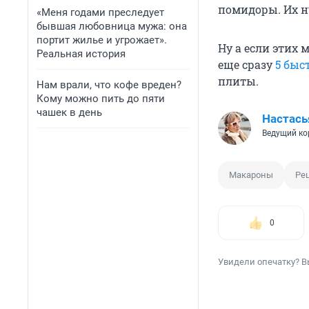
помидоры. Их н
«Меня годами преследует
бывшая любовница мужа: она
портит жилье и угрожает».
Ну а если этих 
Реальная история
еще сразу
5 быс
плиты.
Нам врали, что кофе вреден?
Кому можно пить до пяти
чашек в день
Настась
Ведущий ко
Макароны
Ре
0
Увидели опечатку? В