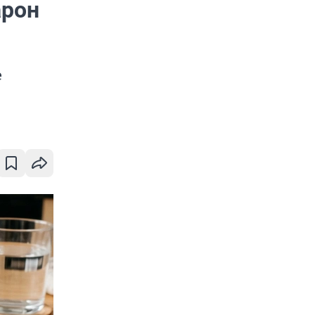
арон
е