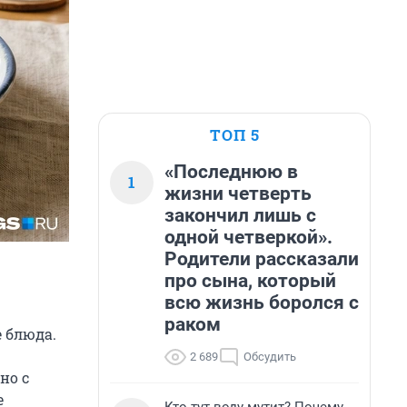
ТОП 5
«Последнюю в
1
жизни четверть
закончил лишь с
одной четверкой».
Родители рассказали
про сына, который
всю жизнь боролся с
раком
 блюда.
2 689
Обсудить
но с
е