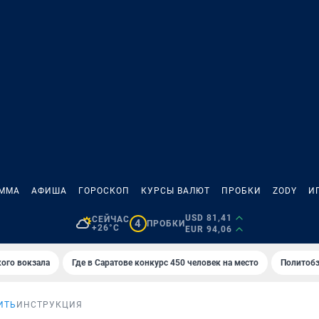
АММА
АФИША
ГОРОСКОП
КУРСЫ ВАЛЮТ
ПРОБКИ
ZODY
И
USD 81,41
СЕЙЧАС
4
ПРОБКИ
+26°C
EUR 94,06
кого вокзала
Где в Саратове конкурс 450 человек на место
Политобз
ИТЬ
ИНСТРУКЦИЯ