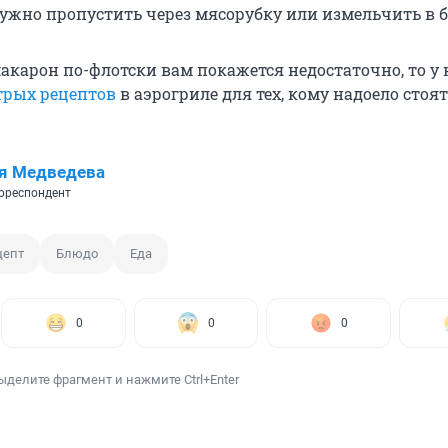
ужно пропустить через мясорубку или измельчить в б
макарон по-флотски вам покажется недостаточно, то у 
трых рецептов
в аэрогриле для тех, кому надоело стоят
я Медведева
рреспондент
цепт
Блюдо
Еда
0
0
0
ыделите фрагмент и нажмите Ctrl+Enter