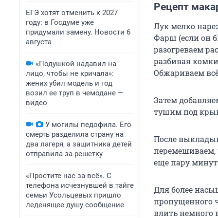
Рецепт мака
ЕГЭ хотят отменить к 2027
году: в Госдуме уже
Лук мелко нарез
придумали замену. Новости 6
Фарш (если он 
августа
разогреваем ра
разбивая комки
«Подушкой надавил на
Обжариваем всё
лицо, чтобы не кричала»:
жених убил модель и год
возил ее труп в чемодане —
Затем добавляем
видео
тушим под крыш
У могилы педофила. Его
смерть разделила страну на
После выкладыв
два лагеря, а защитника детей
перемешиваем, 
отправила за решетку
еще пару минут 
«Простите нас за всё». С
телефона исчезнувшей в тайге
Для более насы
семьи Усольцевых пришло
пропущенного ч
леденящее душу сообщение
влить немного 