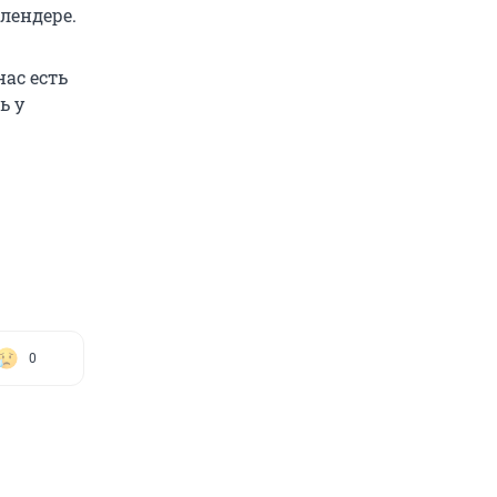
лендере.
нас есть
ь у
0