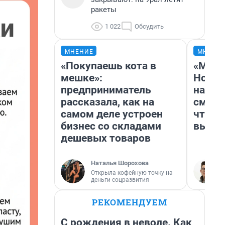
ракеты
1 022
Обсудить
МНЕНИЕ
МНЕНИ
«Покупаешь кота в
«Мы в
мешке»:
Нолан
предприниматель
настр
рассказала, как на
смотр
самом деле устроен
чтобы
бизнес со складами
выгля
дешевых товаров
Наталья Шорохова
Открыла кофейную точку на
деньги соцразвития
РЕКОМЕНДУЕМ
С рождения в неволе. Как