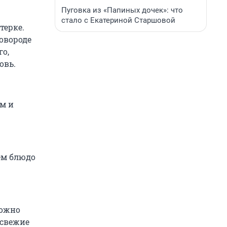
Пуговка из «Папиных дочек»: что
стало с Екатериной Старшовой
терке.
овороде
о,
овь.
ем и
ем блюдо
можно
 свежие