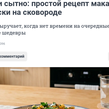
и сытно: простой рецепт мак
ски на сковороде
ыручает, когда нет времени на очередны
е шедевры
396
 комментарий