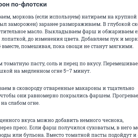
рон по-флотски
аем, морковь (если используем) натираем на крупной 
был заморожен) заранее размораживаем. В глубокой ск
стительное масло. Выкладываем фарш и обжариваем ег
 лопаткой, до изменения цвета. Добавляем лук и морк
 вместе, помешивая, пока овощи не станут мягкими.
 томатную пасту, соль и перец по вкусу. Перемешива
кой на медленном огне 5–7 минут.
аем в сковороду отваренные макароны и тщательно
чтобы они равномерно покрылись фаршем. Прогрева
на слабом огне.
щенного вкуса можно добавить немного чеснока,
ерез пресс. Если фарш получился суховатым, в него 
воды или бульона. Вместо томатной пасты подойдут и