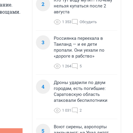
Кто тут воду мутит? Почему
2
ание.
нельзя купаться после 2
овощами.
августа
1 353
Обсудить
Россиянка переехала в
3
Таиланд — и ее дети
пропали. Они уехали по
«дороге в рабство»
1 264
5
Дроны ударили по двум
4
городам, есть погибшие:
Саратовскую область
атаковали беспилотники
1 031
2
Воют сирены, аэропорты
5
закрывают: на Урал летят