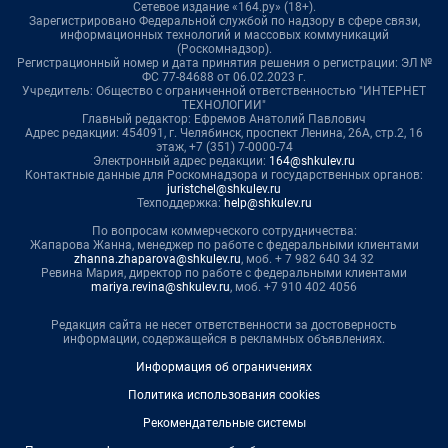
Сетевое издание «164.ру» (18+).
Зарегистрировано Федеральной службой по надзору в сфере связи,
информационных технологий и массовых коммуникаций
(Роскомнадзор).
Регистрационный номер и дата принятия решения о регистрации: ЭЛ №
ФС 77-84688 от 06.02.2023 г.
Учредитель: Общество с ограниченной ответственностью "ИНТЕРНЕТ
ТЕХНОЛОГИИ"
Главный редактор: Ефремов Анатолий Павлович
Адрес редакции: 454091, г. Челябинск, проспект Ленина, 26А, стр.2, 16
этаж, +7 (351) 7-0000-74
Электронный адрес редакции:
164@shkulev.ru
Контактные данные для Роскомнадзора и государственных органов:
juristchel@shkulev.ru
Техподдержка:
help@shkulev.ru
По вопросам коммерческого сотрудничества:
Жапарова Жанна, менеджер по работе с федеральными клиентами
zhanna.zhaparova@shkulev.ru
, моб. + 7 982 640 34 32
Ревина Мария, директор по работе с федеральными клиентами
mariya.revina@shkulev.ru
, моб. +7 910 402 4056
Редакция сайта не несет ответственности за достоверность
информации, содержащейся в рекламных объявлениях.
Информация об ограничениях
Политика использования cookies
Рекомендательные системы