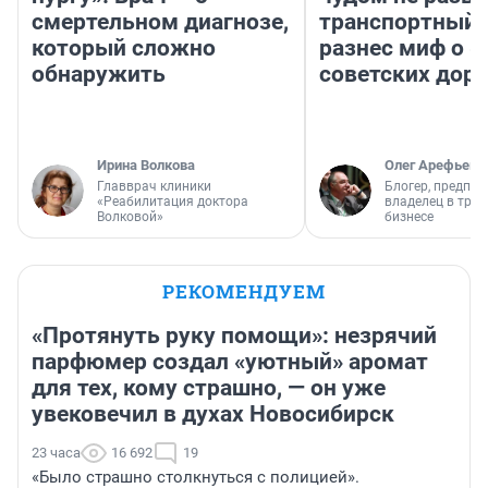
смертельном диагнозе,
транспортный 
который сложно
разнес миф о 
обнаружить
советских доро
Ирина Волкова
Олег Арефьев
Главврач клиники
Блогер, предпри
«Реабилитация доктора
владелец в тра
Волковой»
бизнесе
РЕКОМЕНДУЕМ
«Протянуть руку помощи»: незрячий
парфюмер создал «уютный» аромат
для тех, кому страшно, — он уже
увековечил в духах Новосибирск
23 часа
16 692
19
«Было страшно столкнуться с полицией».