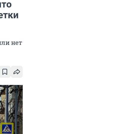
что
етки
или нет