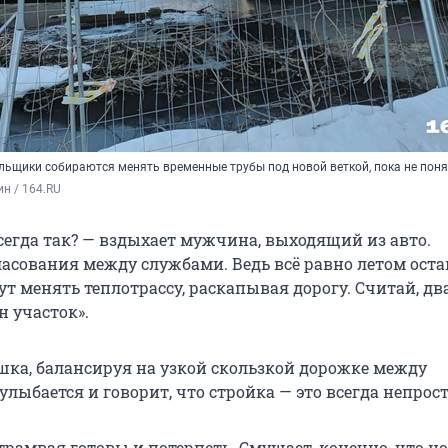
ьщики собираются менять временные трубы под новой веткой, пока не пон
ин / 164.RU
сегда так? — вздыхает мужчина, выходящий из авто.
ласования между службами. Ведь всё равно летом ост
т менять теплотрассу, раскапывая дорогу. Считай, дв
н участок».
шка, балансируя на узкой скользкой дорожке между
лыбается и говорит, что стройка — это всегда непрост
трамвая готовы и потерпеть. Смущает, конечно, что н