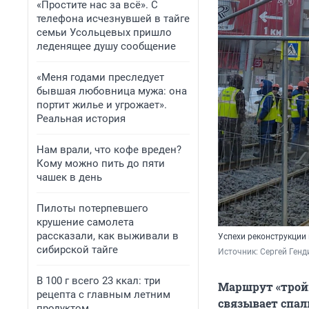
«Простите нас за всё». С
телефона исчезнувшей в тайге
семьи Усольцевых пришло
леденящее душу сообщение
«Меня годами преследует
бывшая любовница мужа: она
портит жилье и угрожает».
Реальная история
Нам врали, что кофе вреден?
Кому можно пить до пяти
чашек в день
Пилоты потерпевшего
крушение самолета
рассказали, как выживали в
Успехи реконструкции
сибирской тайге
Источник: 
Сергей Генд
В 100 г всего 23 ккал: три
Маршрут «тройк
рецепта с главным летним
связывает спал
продуктом