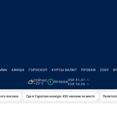
АММА
АФИША
ГОРОСКОП
КУРСЫ ВАЛЮТ
ПРОБКИ
ZODY
И
USD 81,41
СЕЙЧАС
1
ПРОБКИ
+23°C
EUR 94,06
кого вокзала
Где в Саратове конкурс 450 человек на место
Политобз