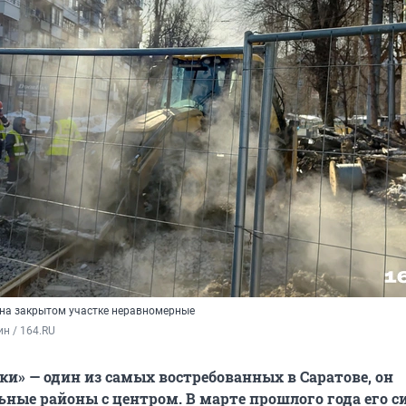
 на закрытом участке неравномерные
ин / 164.RU
и» — один из самых востребованных в Саратове, он
ьные районы с центром. В марте прошлого года его с