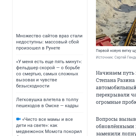
Множество сайтов враз стали
недоступны: массовый сбой
произошел в Рунете
Первой новую ветку щ
Источник: 
Сергей Генд
«У меня есть еще пять минут»:
фельдшер скорой — о борьбе
Начинаем путь 
со смертью, самых сложных
Степана Разина
вызовах и чувстве
безысходности
автомобильный 
перекрывали ча
Легковушка влетела в толпу
огромные пробк
пешеходов в Омске — кадры
Вопросы вызыва
«Чисто все мамы и все
дети на свете»: как
обновлёнными п
медвежонок Момота покорил
заменили лопн