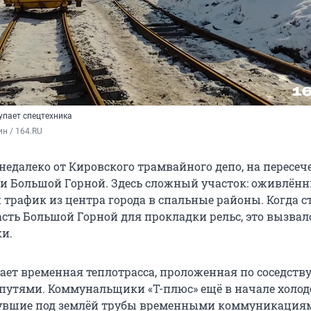
упает спецтехника
ин / 164.RU
недалеко от Кировского трамвайного депо, на пересе
 и Большой Горной. Здесь сложный участок: оживлён
трафик из центра города в спальные районы. Когда с
сть Большой Горной для прокладки рельс, это вызвал
и.
ет временная теплотрасса, проложенная по соседству
утями. Коммунальщики «Т-плюс» ещё в начале холод
увшие под землёй трубы временными коммуникациям