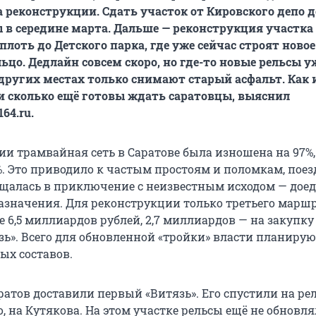
а реконструкции. Сдать участок от Кировского депо 
в середине марта. Дальше — реконструкция участка
лоть до Детского парка, где уже сейчас строят новое
ьцо. Дедлайн совсем скоро, но где-то новые рельсы у
в других местах только снимают старый асфальт. Как
 и сколько ещё готовы ждать саратовцы, выяснил
64.ru.
ии трамвайная сеть в Саратове была изношена на 97%,
%. Это приводило к частым простоям и поломкам, поез
щалась в приключение с неизвестным исходом — дое
назначения. Для реконструкции только третьего марш
6,5 миллиардов рублей, 2,7 миллиардов — на закупку 
зь». Всего для обновленной «тройки» власти планиру
ых составов.
ратов доставили первый «Витязь». Его спустили на ре
, на Кутякова. На этом участке рельсы ещё не обновля