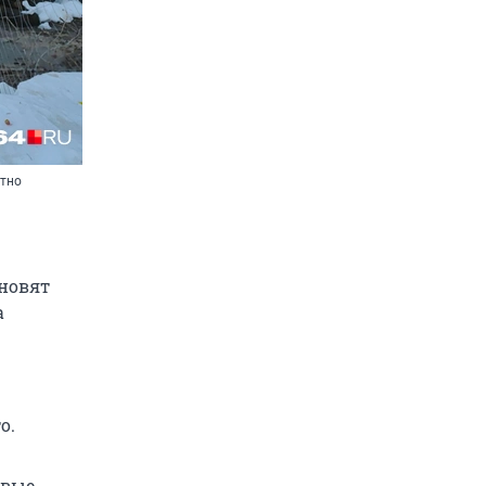
ятно
ановят
а
о.
овые