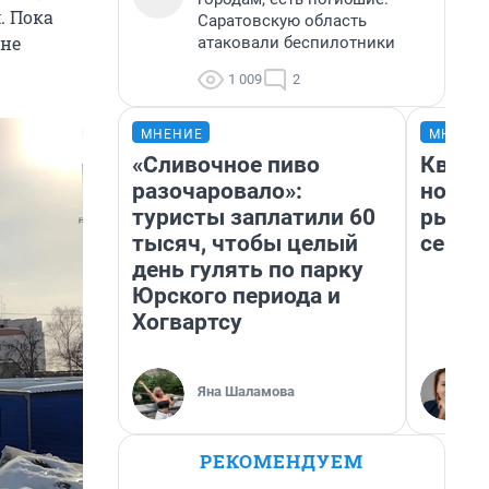
. Пока
Саратовскую область
 не
атаковали беспилотники
1 009
2
МНЕНИЕ
МНЕНИ
«Сливочное пиво
Кварт
разочаровало»:
но де
туристы заплатили 60
рынок
тысяч, чтобы целый
сейча
день гулять по парку
Юрского периода и
Хогвартсу
Яна Шаламова
РЕКОМЕНДУЕМ