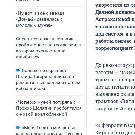
укоротили из-з
Дачной должны 
«Ну вот и всё»: звезда
Астраханской вп
«Дома-2» развелась с
молодым мужем
трамвайное кол
под снегом, а 
Справится даже школьник:
работы сейчас,
пройдите тест по географии, в
корреспондент 1
котором очень стыдно
ошибиться
До реконструкц
Больше не скрывает:
вагоны — на 84
Полина Гагарина показала
трамвае превра
романтичные кадры с новым
нет до пункта 
избранником
выделено свыше 
трамваев «Витя
«Четырех мужей потеряла»:
закупить 26 нов
Прохор Шаляпин проболтался
о новой возлюбленной
24 февраля в Са
«Меня бесила моя роль»:
Кировского депо
как сегодня выглядит Пуговка