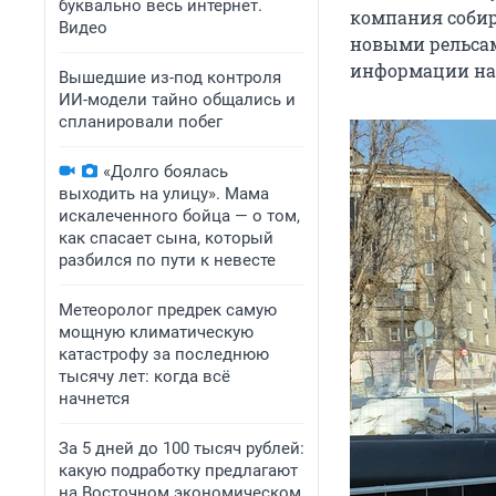
буквально весь интернет.
компания собир
Видео
новыми рельсами
информации на 
Вышедшие из-под контроля
ИИ-модели тайно общались и
спланировали побег
«Долго боялась
выходить на улицу». Мама
искалеченного бойца — о том,
как спасает сына, который
разбился по пути к невесте
Метеоролог предрек самую
мощную климатическую
катастрофу за последнюю
тысячу лет: когда всё
начнется
За 5 дней до 100 тысяч рублей:
какую подработку предлагают
на Восточном экономическом