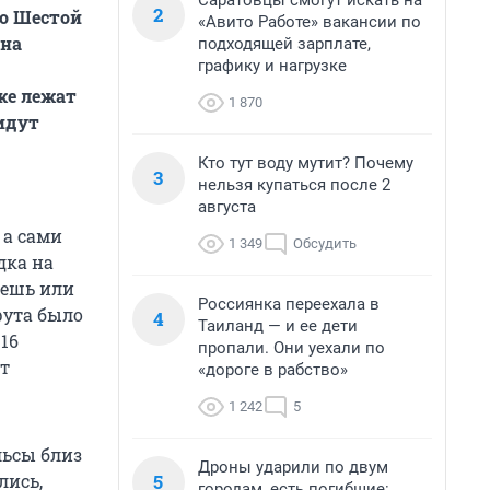
Саратовцы смогут искать на
2
до Шестой
«Авито Работе» вакансии по
 на
подходящей зарплате,
графику и нагрузке
же лежат
1 870
 идут
Кто тут воду мутит? Почему
3
нельзя купаться после 2
августа
 а сами
1 349
Обсудить
дка на
дешь или
Россиянка переехала в
рута было
4
Таиланд — и ее дети
16
пропали. Они уехали по
ют
«дороге в рабство»
1 242
5
льсы близ
Дроны ударили по двум
5
лись,
городам, есть погибшие: