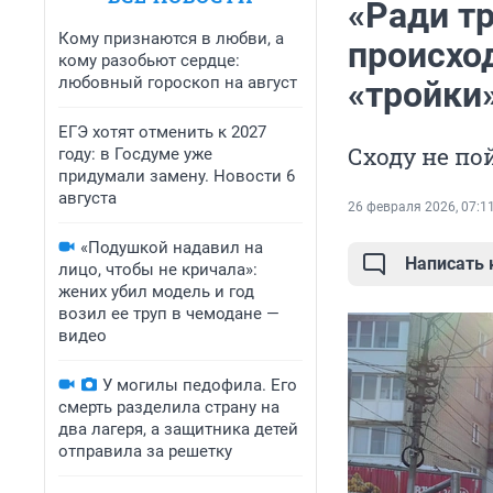
«Ради тр
Кому признаются в любви, а
происход
кому разобьют сердце:
любовный гороскоп на август
«тройки
ЕГЭ хотят отменить к 2027
Сходу не по
году: в Госдуме уже
придумали замену. Новости 6
августа
26 февраля 2026, 07:1
«Подушкой надавил на
Написать
лицо, чтобы не кричала»:
жених убил модель и год
возил ее труп в чемодане —
видео
У могилы педофила. Его
смерть разделила страну на
два лагеря, а защитника детей
отправила за решетку