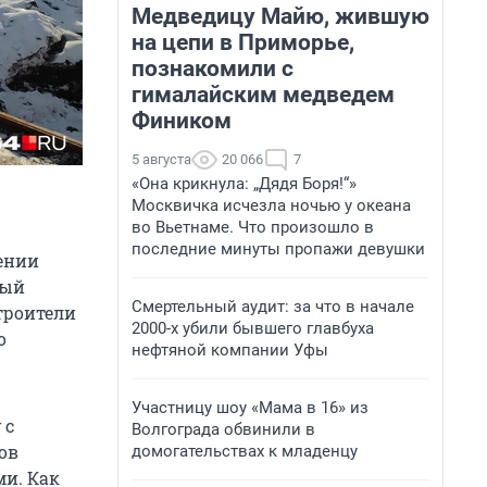
Медведицу Майю, жившую
на цепи в Приморье,
познакомили с
гималайским медведем
Фиником
5 августа
20 066
7
«Она крикнула: „Дядя Боря!“»
Москвичка исчезла ночью у океана
во Вьетнаме. Что произошло в
последние минуты пропажи девушки
чении
ный
Смертельный аудит: за что в начале
троители
2000-х убили бывшего главбуха
о
нефтяной компании Уфы
Участницу шоу «Мама в 16» из
 с
Волгограда обвинили в
ов
домогательствах к младенцу
и. Как