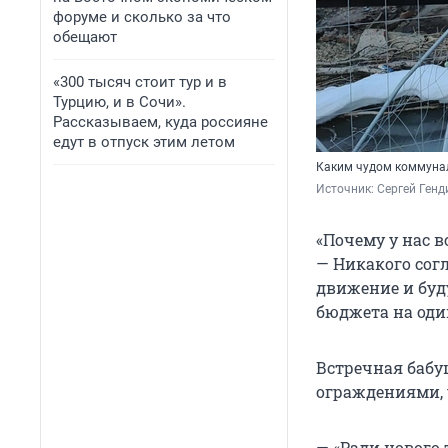
форуме и сколько за что
обещают
«300 тысяч стоит тур и в
Турцию, и в Сочи».
Рассказываем, куда россияне
едут в отпуск этим летом
Каким чудом коммунал
Источник: 
Сергей Генд
«Почему у нас в
— Никакого сог
движение и буду
бюджета на оди
Встречная бабу
ограждениями, у
— «Ради нового 