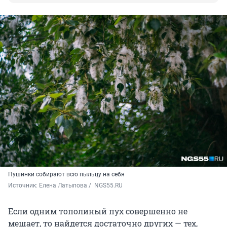
Пушинки собирают всю пыльцу на себя
Источник: 
Елена Латыпова / 
 NGS55.RU
Если одним тополиный пух совершенно не
мешает, то найдется достаточно других — тех,