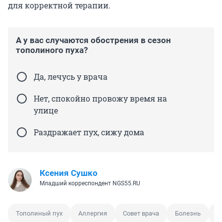
для корректной терапии.
А у вас случаются обострения в сезон
тополиного пуха?
Да, лечусь у врача
Нет, спокойно провожу время на
улице
Раздражает пух, сижу дома
Ксения Сушко
Младший корреспондент NGS55.RU
Тополиный пух
Аллергия
Совет врача
Болезнь
Ж