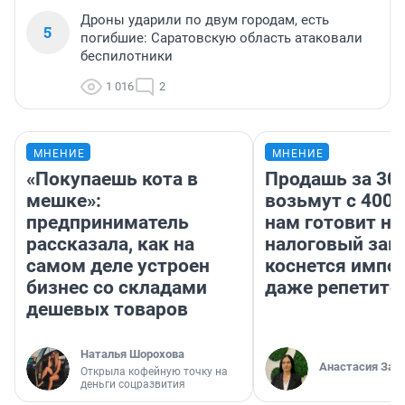
Дроны ударили по двум городам, есть
5
погибшие: Саратовскую область атаковали
беспилотники
1 016
2
МНЕНИЕ
МНЕНИЕ
«Покупаешь кота в
Продашь за 300
мешке»:
возьмут с 4000
предприниматель
нам готовит н
рассказала, как на
налоговый зако
самом деле устроен
коснется импор
бизнес со складами
даже репетито
дешевых товаров
Наталья Шорохова
Анастасия Зав
Открыла кофейную точку на
деньги соцразвития