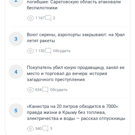
погибшие: Саратовскую область атаковали
беспилотники
1 167
2
Воют сирены, аэропорты закрывают: на Урал
3
летят ракеты
1 130
Обсудить
Покупатель убил юную продавщицу, занял ее
4
место и торговал до вечера: история
загадочного преступления
634
Обсудить
«Канистра на 20 литров обходится в 7000»:
5
правда жизни в Крыму без топлива,
электричества и воды — рассказ отпускницы
540
3