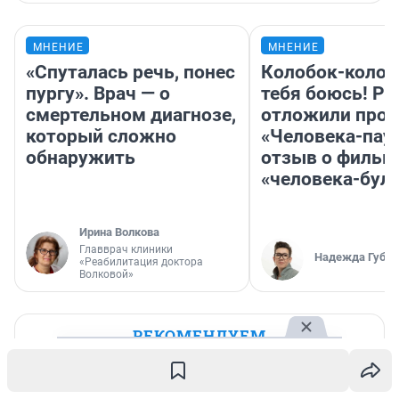
МНЕНИЕ
МНЕНИЕ
«Спуталась речь, понес
Колобок-колобо
пургу». Врач — о
тебя боюсь! Ра
смертельном диагнозе,
отложили прок
который сложно
«Человека-пау
обнаружить
отзыв о фильм
«человека-бул
Ирина Волкова
Главврач клиники
Надежда Губар
«Реабилитация доктора
Волковой»
РЕКОМЕНДУЕМ
Накипело у младшей сестры: «Она
уехала жить, а я осталась быть