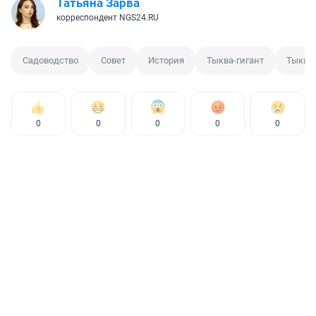
Татьяна Зарва
корреспондент NGS24.RU
Садоводство
Совет
История
Тыква-гигант
Тыква 
0
0
0
0
0