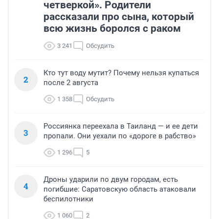
четверкой». Родители
рассказали про сына, который
всю жизнь боролся с раком
3 241
Обсудить
Кто тут воду мутит? Почему нельзя купаться
2
после 2 августа
1 358
Обсудить
Россиянка переехала в Таиланд — и ее дети
3
пропали. Они уехали по «дороге в рабство»
1 296
5
Дроны ударили по двум городам, есть
4
погибшие: Саратовскую область атаковали
беспилотники
1 060
2