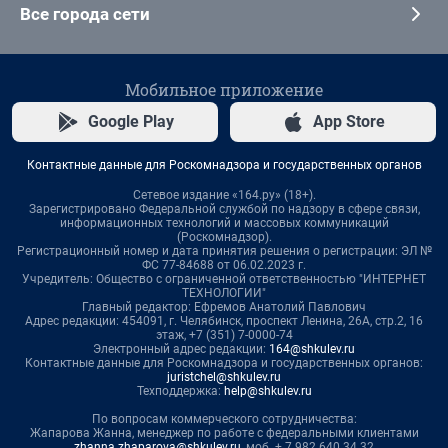
Все города сети
Мобильное приложение
Google Play
App Store
Контактные данные для Роскомнадзора и государственных органов
Сетевое издание «164.ру» (18+).
Зарегистрировано Федеральной службой по надзору в сфере связи,
информационных технологий и массовых коммуникаций
(Роскомнадзор).
Регистрационный номер и дата принятия решения о регистрации: ЭЛ №
ФС 77-84688 от 06.02.2023 г.
Учредитель: Общество с ограниченной ответственностью "ИНТЕРНЕТ
ТЕХНОЛОГИИ"
Главный редактор: Ефремов Анатолий Павлович
Адрес редакции: 454091, г. Челябинск, проспект Ленина, 26А, стр.2, 16
этаж, +7 (351) 7-0000-74
Электронный адрес редакции:
164@shkulev.ru
Контактные данные для Роскомнадзора и государственных органов:
juristchel@shkulev.ru
Техподдержка:
help@shkulev.ru
По вопросам коммерческого сотрудничества:
Жапарова Жанна, менеджер по работе с федеральными клиентами
zhanna.zhaparova@shkulev.ru
, моб. + 7 982 640 34 32