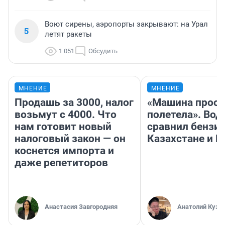
Воют сирены, аэропорты закрывают: на Урал
5
летят ракеты
1 051
Обсудить
МНЕНИЕ
МНЕНИЕ
Продашь за 3000, налог
«Машина прост
возьмут с 4000. Что
полетела». Вод
нам готовит новый
сравнил бензин
налоговый закон — он
Казахстане и Р
коснется импорта и
даже репетиторов
Анастасия Завгородняя
Анатолий Кузн