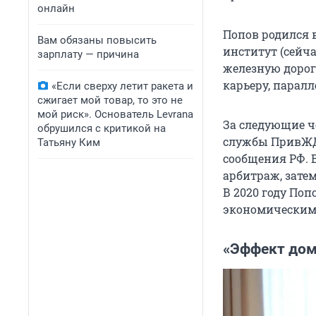
онлайн
Попов родился в
Вам обязаны повысить
институт (сейч
зарплату — причина
железную дорог
карьеру, парал
«Если сверху летит ракета и
сжигает мой товар, то это не
мой риск». Основатель Levrana
За следующие ч
обрушился с критикой на
службы ПривЖД,
Татьяну Ким
сообщения РФ. 
арбитраж, зате
В 2020 году Поп
экономическим 
«Эффект дом