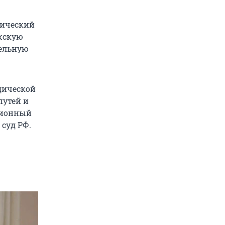
дический
лжскую
тельную
дической
путей и
яционный
суд РФ.