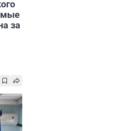
кого
амые
на за