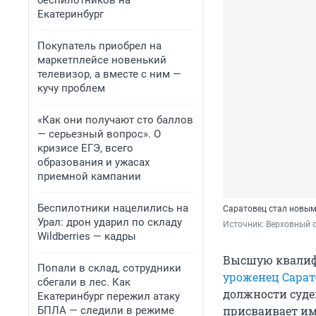
беспилотников на
Екатеринбург
Покупатель приобрел на
маркетплейсе новенький
телевизор, а вместе с ним —
кучу проблем
«Как они получают сто баллов
— серьезный вопрос». О
кризисе ЕГЭ, всего
образования и ужасах
приемной кампании
Беспилотники нацелились на
Саратовец стал новым
Урал: дрон ударил по складу
Источник: 
Верховный с
Wildberries — кадры
Высшую квалифи
Попали в склад, сотрудники
уроженец Сарат
сбегали в лес. Как
должности суде
Екатеринбург пережил атаку
присваивает им
БПЛА — следили в режиме