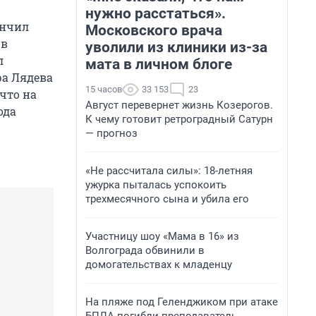
нужно расстаться».
ончил
Московского врача
 в
уволили из клиники из-за
л
мата в личном блоге
ра Лядева
15 часов
33 153
23
что на
Август перевернет жизнь Козерогов.
ода
К чему готовит ретроградный Сатурн
— прогноз
«Не рассчитала силы»: 18-летняя
ужурка пыталась успокоить
трехмесячного сына и убила его
Участницу шоу «Мама в 16» из
Волгограда обвинили в
домогательствах к младенцу
На пляже под Геленджиком при атаке