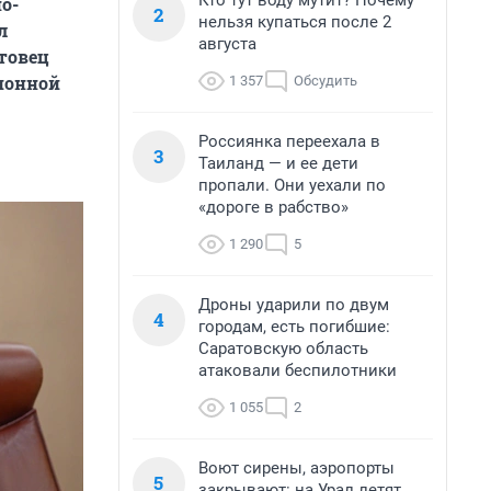
Кто тут воду мутит? Почему
о-
2
нельзя купаться после 2
л
августа
атовец
ионной
1 357
Обсудить
Россиянка переехала в
3
Таиланд — и ее дети
пропали. Они уехали по
«дороге в рабство»
1 290
5
Дроны ударили по двум
4
городам, есть погибшие:
Саратовскую область
атаковали беспилотники
1 055
2
Воют сирены, аэропорты
5
закрывают: на Урал летят