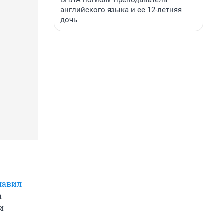
БПЛА погибли преподаватель
английского языка и ее 12-летняя
дочь
лавил
а
и