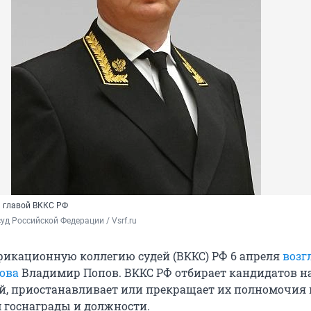
 главой ВККС РФ
уд Российской Федерации / Vsrf.ru
кационную коллегию судей (ВККС) РФ 6 апреля
возг
ова
Владимир Попов. ВККС РФ отбирает кандидатов н
й, приостанавливает или прекращает их полномочия 
 госнаграды и должности.