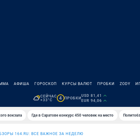
АММА
АФИША
ГОРОСКОП
КУРСЫ ВАЛЮТ
ПРОБКИ
ZODY
И
USD 81,41
СЕЙЧАС
4
ПРОБКИ
+33°C
EUR 94,06
кого вокзала
Где в Саратове конкурс 450 человек на место
Политобз
ЗОРЫ 164.RU: ВСЕ ВАЖНОЕ ЗА НЕДЕЛЮ