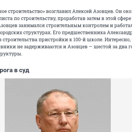
ое строительство» возглавил Алексей Азовцев. Он ок
иста по строительству, проработав затем в этой сфере
: Азовцев занимался строительным контролем и работа
ородских структурах. Его предшественника Александ
в строительства пристройки к
100-й
школе. Интересно, 
вники не задерживаются и Азовцев — шестой за два г
труктуры.
ога в суд