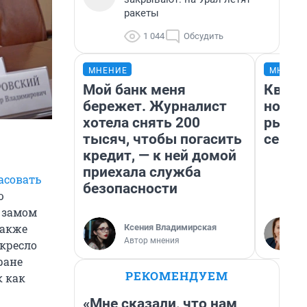
ракеты
1 044
Обсудить
МНЕНИЕ
МНЕНИ
Мой банк меня
Кварт
бережет. Журналист
но де
хотела снять 200
рынок
тысяч, чтобы погасить
сейча
кредит, — к ней домой
приехала служба
асовать
безопасности
ю
 замом
также
Ксения Владимирская
Автор мнения
 кресло
ране
РЕКОМЕНДУЕМ
к как
«Мне сказали, что нам