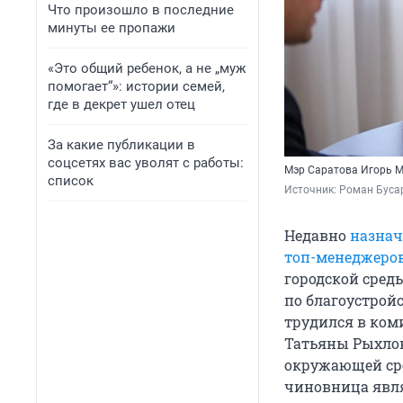
Что произошло в последние
минуты ее пропажи
«Это общий ребенок, а не „муж
помогает“»: истории семей,
где в декрет ушел отец
За какие публикации в
соцсетях вас уволят с работы:
Мэр Саратова Игорь М
список
Источник: 
Роман Бусар
Недавно
назнач
топ-менеджеро
городской сред
по благоустрой
трудился в ком
Татьяны Рыхлов
окружающей сре
чиновница явля