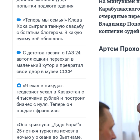
На минувшей не
попытки поджога здания
Карабулакского
очередные пере
«Теперь мы семья!» Клава
Владимир Попо
Кока сыграла тайную свадьбу
коллегии судей 
с богатым блогером. В какую
сумму всё обошлось
Артем Прохо
С детства грезил о ГАЗ-24:
автоплюшкин переехал в
маленький хутор и превратил
свой двор в музей СССР
«Я ехал в никуда»:
геодезист уехал в Казахстан с
4 тысячами рублей и построил
бизнес с нуля. Теперь он
продает франшизы
«Она крикнула: „Дядя Боря!“»
25-летняя туристка исчезла
ночью у океана во Вьетнаме.