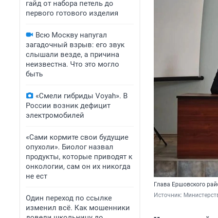
гайд от набора петель до
первого готового изделия
Всю Москву напугал
загадочный взрыв: его звук
слышали везде, а причина
неизвестна. Что это могло
быть
«Смели гибриды Voyah». В
России возник дефицит
электромобилей
«Сами кормите свои будущие
опухоли». Биолог назвал
продукты, которые приводят к
онкологии, сам он их никогда
не ест
Глава Ершовского рай
Источник: 
Министерств
Один переход по ссылке
изменил всё. Как мошенники
довели школьницу до