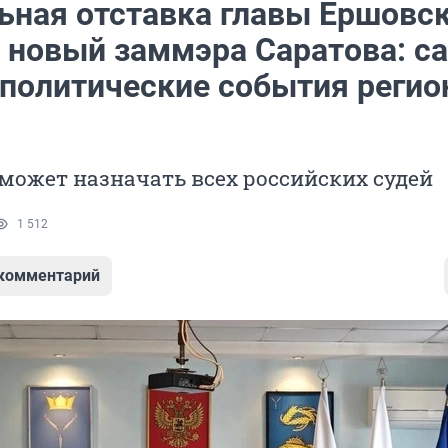
ьная отставка главы Ершовс
и новый заммэра Саратова: с
политические события регио
может назначать всех российских судей
1 512
 комментарий