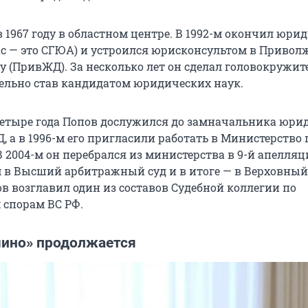
 1967 году в областном центре. В 1992-м окончил юри
ас — это СГЮА) и устроился юрисконсультом в Приво
у (ПривЖД). За несколько лет он сделал головокружи
лельно став кандидатом юридических наук.
етыре года Попов дослужился до замначальника юри
 а в 1996-м его пригласили работать в Министерство 
В 2004-м он перебрался из министерства в 9-й апелл
м в Высший арбитражный суд и в итоге — в Верховный 
ов возглавил один из составов Судебной коллегии по
спорам ВС РФ.
ино» продолжается