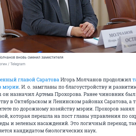
олчанов вновь сменил заместителя
гин / Telegram
енный главой Саратова
Игорь Молчанов продолжил
т
в мэрии
. И. о. замглавы по благоустройству и развити
ы он назначил Артема Прохорова. Ранее чиновник был
ству в Октябрьском и Ленинском районах Саратова, а 
итете по дорожному хозяйству мэрии. Прохоров занял
ой, которая перешла на пост главы управления по ох
ды и зеленых насаждений. Это логичный переход, та
ется кандидатом биологических наук.