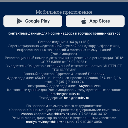
Мобильное приложение
Google Play
App Store
Контактные данные для Роскомнадзора и государственных органов
Сетевое издание «164.ру» (18+).
Зарегистрировано Федеральной службой по надзору в сфере связи,
информационных технологий и массовых коммуникаций
(Роскомнадзор).
Регистрационный номер и дата принятия решения о регистрации: ЭЛ №
ФС 77-84688 от 06.02.2023 г.
Учредитель: Общество с ограниченной ответственностью "ИНТЕРНЕТ
ТЕХНОЛОГИИ"
Главный редактор: Ефремов Анатолий Павлович
Адрес редакции: 454091, г. Челябинск, проспект Ленина, 26А, стр.2, 16
этаж, +7 (351) 7-0000-74
Электронный адрес редакции:
164@shkulev.ru
Контактные данные для Роскомнадзора и государственных органов:
juristchel@shkulev.ru
Техподдержка:
help@shkulev.ru
По вопросам коммерческого сотрудничества:
Жапарова Жанна, менеджер по работе с федеральными клиентами
zhanna.zhaparova@shkulev.ru
, моб. + 7 982 640 34 32
Ревина Мария, директор по работе с федеральными клиентами
mariya.revina@shkulev.ru
, моб. +7 910 402 4056