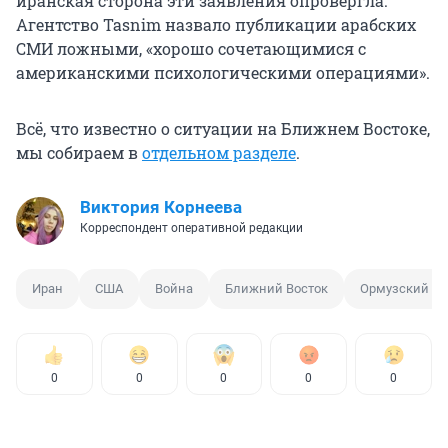
иранская сторона эти заявления опровергла.
Агентство Tasnim назвало публикации арабских
СМИ ложными, «хорошо сочетающимися с
американскими психологическими операциями».
Всё, что известно о ситуации на Ближнем Востоке,
мы собираем в
отдельном разделе
.
Виктория Корнеева
Корреспондент оперативной редакции
Иран
США
Война
Ближний Восток
Ормузский пр
0
0
0
0
0