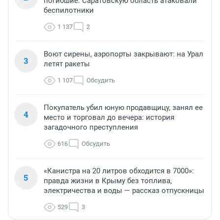
погибшие: Саратовскую область атаковали
беспилотники
1 137
2
Воют сирены, аэропорты закрывают: на Урал
3
летят ракеты
1 107
Обсудить
Покупатель убил юную продавщицу, занял ее
4
место и торговал до вечера: история
загадочного преступления
616
Обсудить
«Канистра на 20 литров обходится в 7000»:
5
правда жизни в Крыму без топлива,
электричества и воды — рассказ отпускницы
529
3