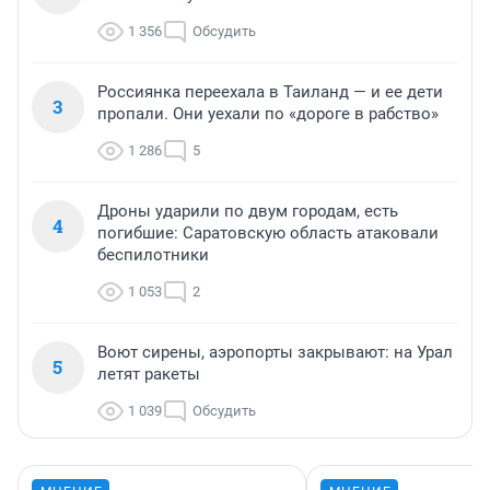
1 356
Обсудить
Россиянка переехала в Таиланд — и ее дети
3
пропали. Они уехали по «дороге в рабство»
1 286
5
Дроны ударили по двум городам, есть
4
погибшие: Саратовскую область атаковали
беспилотники
1 053
2
Воют сирены, аэропорты закрывают: на Урал
5
летят ракеты
1 039
Обсудить