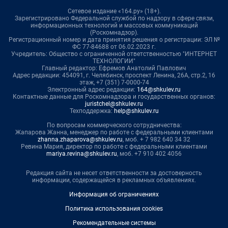
Сетевое издание «164.ру» (18+).
Зарегистрировано Федеральной службой по надзору в сфере связи,
информационных технологий и массовых коммуникаций
(Роскомнадзор).
Регистрационный номер и дата принятия решения о регистрации: ЭЛ №
ФС 77-84688 от 06.02.2023 г.
Учредитель: Общество с ограниченной ответственностью "ИНТЕРНЕТ
ТЕХНОЛОГИИ"
Главный редактор: Ефремов Анатолий Павлович
Адрес редакции: 454091, г. Челябинск, проспект Ленина, 26А, стр.2, 16
этаж, +7 (351) 7-0000-74
Электронный адрес редакции:
164@shkulev.ru
Контактные данные для Роскомнадзора и государственных органов:
juristchel@shkulev.ru
Техподдержка:
help@shkulev.ru
По вопросам коммерческого сотрудничества:
Жапарова Жанна, менеджер по работе с федеральными клиентами
zhanna.zhaparova@shkulev.ru
, моб. + 7 982 640 34 32
Ревина Мария, директор по работе с федеральными клиентами
mariya.revina@shkulev.ru
, моб. +7 910 402 4056
Редакция сайта не несет ответственности за достоверность
информации, содержащейся в рекламных объявлениях.
Информация об ограничениях
Политика использования cookies
Рекомендательные системы