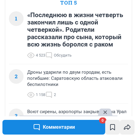
ТОП 5
«Последнюю в жизни четверть
1
закончил лишь с одной
четверкой». Родители
рассказали про сына, который
всю жизнь боролся с раком
4 523
Обсудить
Дроны ударили по двум городам, есть
2
погибшие: Саратовскую область атаковали
беспилотники
1 158
2
Воют сирены, аэропорты закрывают: на Урал
3
летят ракеты
0
Комментарии
1 123
Обсудить