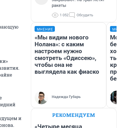
ракеты
1 052
Обсудить
ивающую
МНЕНИЕ
МНЕНИ
«Мы видим нового
Мой б
Нолана»: с каким
береж
настроем нужно
хотел
смотреть «Одиссею»,
тысяч
ки»
чтобы она не
креди
азвития.
выглядела как фиаско
приех
райне
безоп
Надежда Губарь
е
ледний
РЕКОМЕНДУЕМ
будущем и
онова.
«Четыре месяца