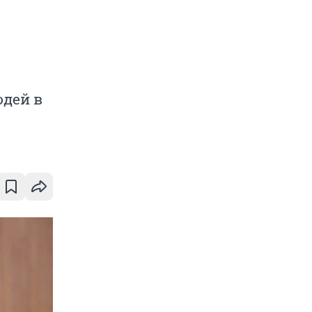
юдей в