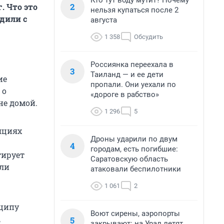
Кто тут воду мутит? Почему
2
. Что это
нельзя купаться после 2
дили с
августа
1 358
Обсудить
Россиянка переехала в
3
Таиланд — и ее дети
ие
пропали. Они уехали по
 о
«дороге в рабство»
не домой.
1 296
5
яциях
Дроны ударили по двум
4
городам, есть погибшие:
тирует
Саратовскую область
или
атаковали беспилотники
1 061
2
нципу
Воют сирены, аэропорты
,
5
закрывают: на Урал летят