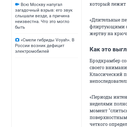
который лежит 
Всю Москву напугал
загадочный взрыв: его звук
слышали везде, а причина
«Длительные п
неизвестна. Что это могло
флиртующими с
быть
жертву на крючк
«Смели гибриды Voyah». В
России возник дефицит
Как это выгл
электромобилей
Брэдкрамбер со
своего внимания
Классический п
непоследовател
«Периоды инте
неделями полно
момент
"
слитьс
поверхностными
четкого опреде