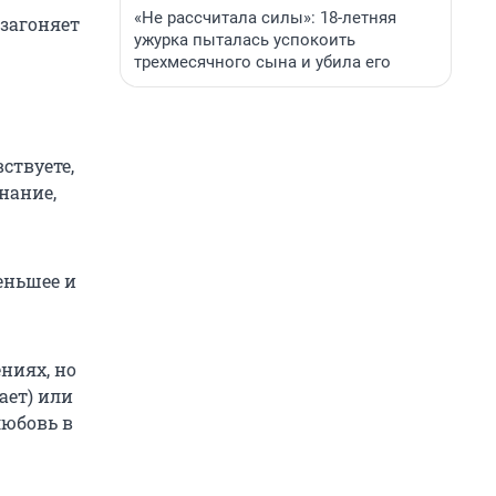
«Не рассчитала силы»: 18-летняя
 загоняет
ужурка пыталась успокоить
трехмесячного сына и убила его
ствуете,
нание,
еньшее и
ниях, но
ает) или
любовь в