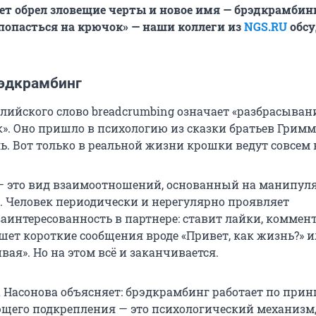
т обрел зловещие черты и новое имя — брэдкрамбинг
 «попасться на крючок» — наши коллеги из
NGS.RU
обсу
рэдкрамбинг
глийского слово breadcrumbing означает «разбрасыван
». Оно пришло в психологию из сказки братьев Гримм
ль. Вот только в реальной жизни крошки ведут совсем 
— это вид взаимоотношений, основанный на манипул
н. Человек периодически и нерегулярно проявляет
интересованность в партнере: ставит лайки, коммен
шет короткие сообщения вроде «Привет, как жизнь?» 
вая». Но на этом всё и заканчивается.
 Насонова объясняет: брэдкрамбинг работает по при
его подкрепления — это психологический механизм