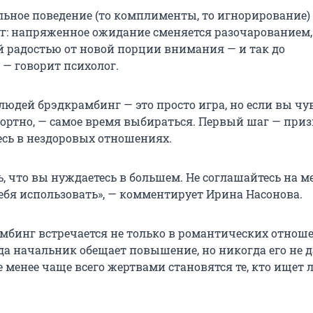
льное поведение (то комплименты, то игнорирование)
г: напряженное ожидание сменяется разочарованием,
й радостью от новой порции внимания — и так до
 — говорит психолог.
юдей брэдкрамбинг — это просто игра, но если вы чув
ортно, — самое время выбираться. Первый шаг — приз
есь в нездоровых отношениях.
, что вы нуждаетесь в большем. Не соглашайтесь на м
себя использовать», — комментирует Ирина Насонова.
амбинг встречается не только в романтических отноше
гда начальник обещает повышение, но никогда его не д
е менее чаще всего жертвами становятся те, кто ищет 