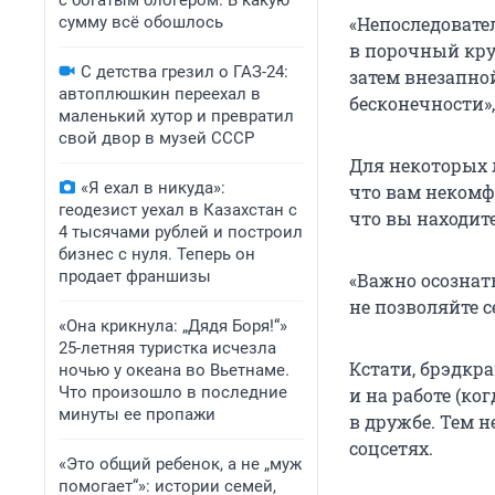
с богатым блогером. В какую
сумму всё обошлось
«Непоследовате
в порочный кру
С детства грезил о ГАЗ-24:
затем внезапно
автоплюшкин переехал в
бесконечности»,
маленький хутор и превратил
свой двор в музей СССР
Для некоторых л
«Я ехал в никуда»:
что вам некомф
геодезист уехал в Казахстан с
что вы находит
4 тысячами рублей и построил
бизнес с нуля. Теперь он
продает франшизы
«Важно осознать
не позволяйте 
«Она крикнула: „Дядя Боря!“»
25-летняя туристка исчезла
Кстати, брэдкр
ночью у океана во Вьетнаме.
Что произошло в последние
и на работе (ко
минуты ее пропажи
в дружбе. Тем н
соцсетях.
«Это общий ребенок, а не „муж
помогает“»: истории семей,