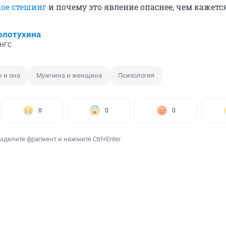
кое стешинг
и почему это явление опаснее, чем кажется
олотухина
 НГС
н и она
Мужчина и женщина
Психология
0
0
0
ыделите фрагмент и нажмите Ctrl+Enter