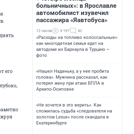
больничных»: в Ярославле
автомобилист изувечил
ля
пассажира «Яавтобуса»
в.
12 часов
9 197
42
однять
«Расходы на топливо колоссальные»:
как многодетная семья едет на
автодоме из Барнаула в Турцию —
фото
т его
«Нашел Наденьку, а у нее пробита
голова». Мужчина рассказал, как
потерял жену при атаке БПЛА в
лубоко,
Архипо-Осиповке
«Не хочется в это верить». Как
заметно
сложилась судьба «следователя на
мируя
золотом Lexus» после скандала в
Екатеринбурге