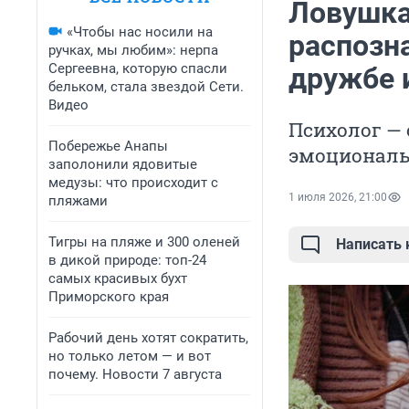
Ловушка
«Чтобы нас носили на
распозн
ручках, мы любим»: нерпа
Сергеевна, которую спасли
дружбе и
бельком, стала звездой Сети.
Видео
Психолог —
Побережье Анапы
эмоциональ
заполонили ядовитые
медузы: что происходит с
1 июля 2026, 21:00
пляжами
Тигры на пляже и 300 оленей
Написать
в дикой природе: топ-24
самых красивых бухт
Приморского края
Рабочий день хотят сократить,
но только летом — и вот
почему. Новости 7 августа