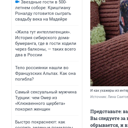
Звездные гости в 500-
летнем соборе: Криштиану
Роналду готовится сыграть
свадьбу века на Мадейре
«Жила тут интеллигенция».
История сибирского дома-
бумеранга, где в гости ходили
через балконы, — таких всего
два в России
Тело россиянки нашли во
Французских Альпах. Как она
погибла?
И как ухажеры из инт
Самый сексуальный мужчина
Источник: 
Лина Саитов
Турции: чем Омер из
«Клюквенного щербета»
покорил женщин
Представьте: в
Вы следуете за
Быстро покраснеют: как
обрывается, и 
соспеть зеленые помидоры