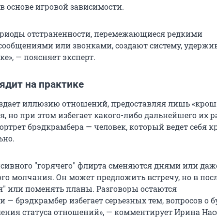
в основе игровой зависимости.
ериоды отстраненности, перемежающиеся редкими
ообщениями или звонками, создают систему, удерж
е», — поясняет эксперт.
ядит на практике
здает иллюзию отношений, предоставляя лишь «крош
, но при этом избегает какого-либо дальнейшего их р
ортрет брэдкрамбера — человек, который ведет себя к
ьно.
нсивного
"
горячего
"
флирта сменяются днями или даж
го молчания. Он может предложить встречу, но в пос
я
"
или поменять планы. Разговоры остаются
 — брэдкрамбер избегает серьезных тем, вопросов о 
ления статуса отношений», — комментирует Ирина Нас