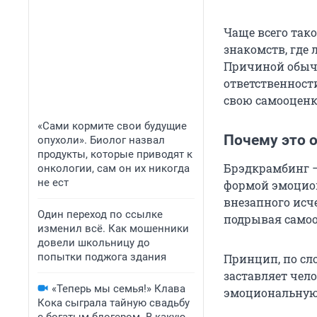
Чаще всего так
знакомств, где
Причиной обычн
ответственност
свою самооценк
«Сами кормите свои будущие
Почему это 
опухоли». Биолог назвал
продукты, которые приводят к
Брэдкрамбинг —
онкологии, сам он их никогда
не ест
формой эмоцион
внезапного исч
Один переход по ссылке
подрывая самоо
изменил всё. Как мошенники
довели школьницу до
попытки поджога здания
Принцип, по сл
заставляет чел
«Теперь мы семья!» Клава
эмоциональную
Кока сыграла тайную свадьбу