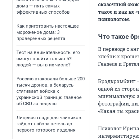
сказочный сюже
дома — пять самых
такое и как не
эффективных способов
психологом.
Как приготовить настоящее
мороженое дома: 3
Что такое б
проверенных рецепта
В переводе с ан
Тест на внимательность: его
хлебных крошек
смогут пройти только 5%
Гензеле и Грете
людей — вы в их числе?
Россию атаковали больше 200
Брэдкрамбинг 
тысяч дронов, а Беларусь
одной из сторо
стягивает войска к
минимальную за
украинской границе: главное
фотографии, пи
об СВО за неделю
«Какая ты краси
Лицевая гладь для чайников:
гайд от набора петель до
Психолог Ирина
первого готового изделия
интермиттирующ