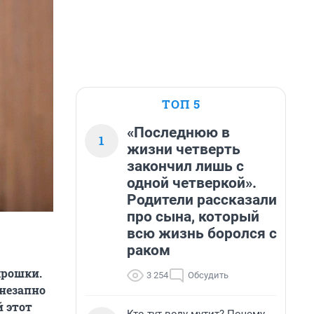
ТОП 5
«Последнюю в
1
жизни четверть
закончил лишь с
одной четверкой».
Родители рассказали
про сына, который
всю жизнь боролся с
раком
крошки.
3 254
Обсудить
внезапно
й этот