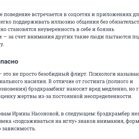
ое поведение встречается в соцсетях и приложениях д
 легко поддерживать иллюзию общения без обязательст
о становятся неуверенность в себе и боязнь
и — за счет внимания других такие люди пытаются п
у.
опасно
 это не просто безобидный флирт. Психологи называю
ального насилия. В отличие от гостинга (полного и
езновения) брэдкрамбинг наносит вред медленно, но г
ценку жертвы из-за постоянной неопределенности.
овам Ирины Насоновой, в следующем: брэдкрамбер не
овека «подсаживаться на иглу» знаков внимания, фор
 зависимость.