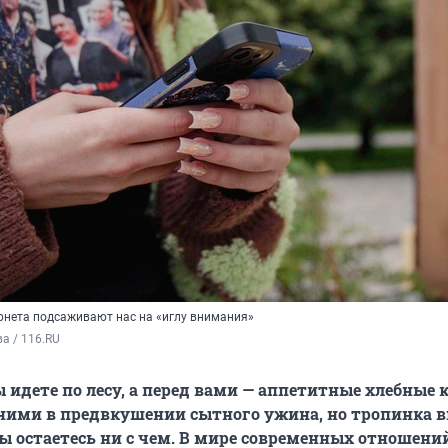
ернета подсаживают нас на «иглу внимания»
а / 116.RU
ы идете по лесу, а перед вами — аппетитные хлебные 
 ними в предвкушении сытного ужина, но тропинка 
вы остаетесь ни с чем. В мире современных отношени