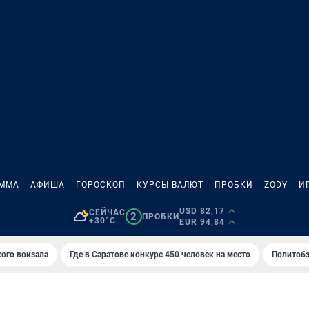
АММА
АФИША
ГОРОСКОП
КУРСЫ ВАЛЮТ
ПРОБКИ
ZODY
И
USD 82,17
СЕЙЧАС
2
ПРОБКИ
+30°C
EUR 94,84
кого вокзала
Где в Саратове конкурс 450 человек на место
Политобз