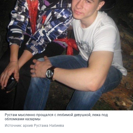
Рустам мысленно прощался с любимой девушкой, лежа под
обломками казармы
Источник: 
архив Рустама Набиева