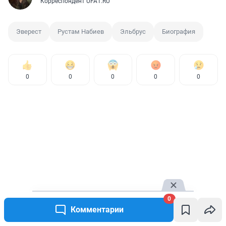
Корреспондент UFA1.RU
Эверест
Рустам Набиев
Эльбрус
Биография
0
0
0
0
0
0
Комментарии