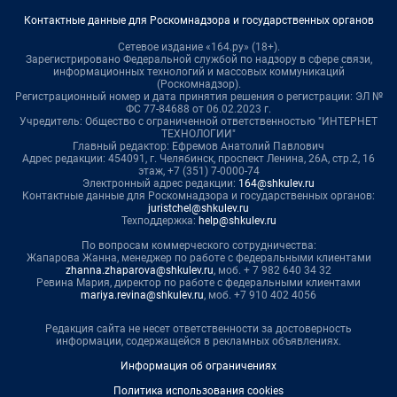
Контактные данные для Роскомнадзора и государственных органов
Сетевое издание «164.ру» (18+).
Зарегистрировано Федеральной службой по надзору в сфере связи,
информационных технологий и массовых коммуникаций
(Роскомнадзор).
Регистрационный номер и дата принятия решения о регистрации: ЭЛ №
ФС 77-84688 от 06.02.2023 г.
Учредитель: Общество с ограниченной ответственностью "ИНТЕРНЕТ
ТЕХНОЛОГИИ"
Главный редактор: Ефремов Анатолий Павлович
Адрес редакции: 454091, г. Челябинск, проспект Ленина, 26А, стр.2, 16
этаж, +7 (351) 7-0000-74
Электронный адрес редакции:
164@shkulev.ru
Контактные данные для Роскомнадзора и государственных органов:
juristchel@shkulev.ru
Техподдержка:
help@shkulev.ru
По вопросам коммерческого сотрудничества:
Жапарова Жанна, менеджер по работе с федеральными клиентами
zhanna.zhaparova@shkulev.ru
, моб. + 7 982 640 34 32
Ревина Мария, директор по работе с федеральными клиентами
mariya.revina@shkulev.ru
, моб. +7 910 402 4056
Редакция сайта не несет ответственности за достоверность
информации, содержащейся в рекламных объявлениях.
Информация об ограничениях
Политика использования cookies