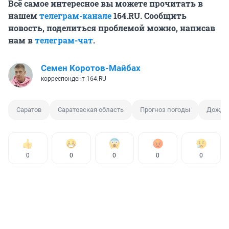
Всё самое интересное вы можете прочитать в
нашем
телеграм-канале
164.RU. Сообщить
новость, поделиться проблемой можно, написав
нам в
телеграм-чат
.
Семен Коротов-Майбах
корреспондент 164.RU
Саратов
Саратовская область
Прогноз погоды
Дождь 
0
0
0
0
0