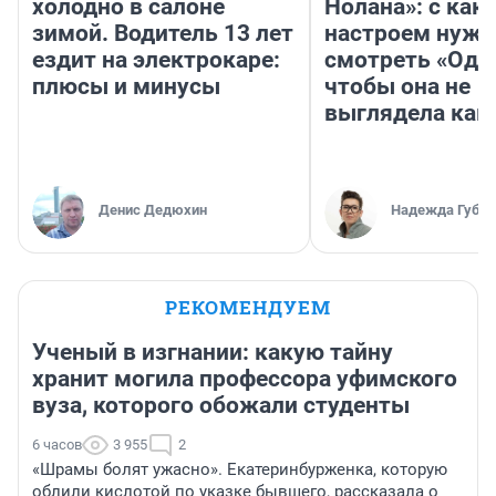
холодно в салоне
Нолана»: с как
зимой. Водитель 13 лет
настроем нужн
ездит на электрокаре:
смотреть «Оди
плюсы и минусы
чтобы она не
выглядела как
Денис Дедюхин
Надежда Губар
РЕКОМЕНДУЕМ
Ученый в изгнании: какую тайну
хранит могила профессора уфимского
вуза, которого обожали студенты
6 часов
3 955
2
«Шрамы болят ужасно». Екатеринбурженка, которую
облили кислотой по указке бывшего, рассказала о