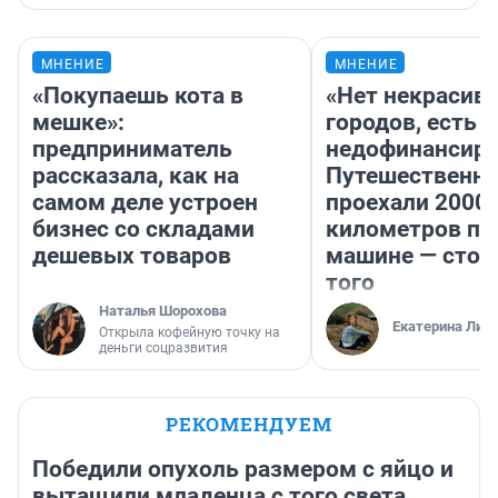
МНЕНИЕ
МНЕНИЕ
«Покупаешь кота в
«Нет некрасив
мешке»:
городов, есть
предприниматель
недофинансиро
рассказала, как на
Путешественн
самом деле устроен
проехали 2000
бизнес со складами
километров по 
дешевых товаров
машине — стои
того
Наталья Шорохова
Екатерина Лит
Открыла кофейную точку на
деньги соцразвития
РЕКОМЕНДУЕМ
Победили опухоль размером с яйцо и
вытащили младенца с того света.