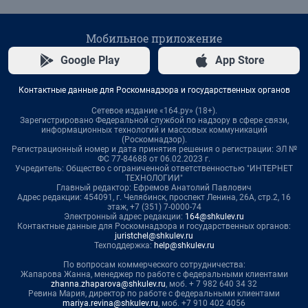
Мобильное приложение
Google Play
App Store
Контактные данные для Роскомнадзора и государственных органов
Сетевое издание «164.ру» (18+).
Зарегистрировано Федеральной службой по надзору в сфере связи,
информационных технологий и массовых коммуникаций
(Роскомнадзор).
Регистрационный номер и дата принятия решения о регистрации: ЭЛ №
ФС 77-84688 от 06.02.2023 г.
Учредитель: Общество с ограниченной ответственностью "ИНТЕРНЕТ
ТЕХНОЛОГИИ"
Главный редактор: Ефремов Анатолий Павлович
Адрес редакции: 454091, г. Челябинск, проспект Ленина, 26А, стр.2, 16
этаж, +7 (351) 7-0000-74
Электронный адрес редакции:
164@shkulev.ru
Контактные данные для Роскомнадзора и государственных органов:
juristchel@shkulev.ru
Техподдержка:
help@shkulev.ru
По вопросам коммерческого сотрудничества:
Жапарова Жанна, менеджер по работе с федеральными клиентами
zhanna.zhaparova@shkulev.ru
, моб. + 7 982 640 34 32
Ревина Мария, директор по работе с федеральными клиентами
mariya.revina@shkulev.ru
, моб. +7 910 402 4056