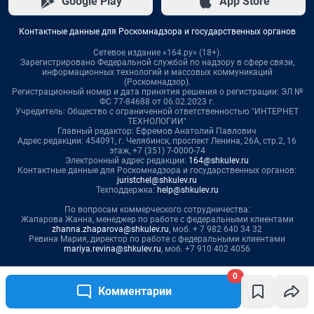
Google Play
App Store
Контактные данные для Роскомнадзора и государственных органов
Сетевое издание «164.ру» (18+).
Зарегистрировано Федеральной службой по надзору в сфере связи,
информационных технологий и массовых коммуникаций
(Роскомнадзор).
Регистрационный номер и дата принятия решения о регистрации: ЭЛ №
ФС 77-84688 от 06.02.2023 г.
Учредитель: Общество с ограниченной ответственностью "ИНТЕРНЕТ
ТЕХНОЛОГИИ"
Главный редактор: Ефремов Анатолий Павлович
Адрес редакции: 454091, г. Челябинск, проспект Ленина, 26А, стр.2, 16
этаж, +7 (351) 7-0000-74
Электронный адрес редакции:
164@shkulev.ru
Контактные данные для Роскомнадзора и государственных органов:
juristchel@shkulev.ru
Техподдержка:
help@shkulev.ru
По вопросам коммерческого сотрудничества:
Жапарова Жанна, менеджер по работе с федеральными клиентами
zhanna.zhaparova@shkulev.ru
, моб. + 7 982 640 34 32
Ревина Мария, директор по работе с федеральными клиентами
mariya.revina@shkulev.ru
, моб. +7 910 402 4056
Редакция сайта не несет ответственности за достоверность
0
информации, содержащейся в рекламных объявлениях.
Комментарии
Информация об ограничениях