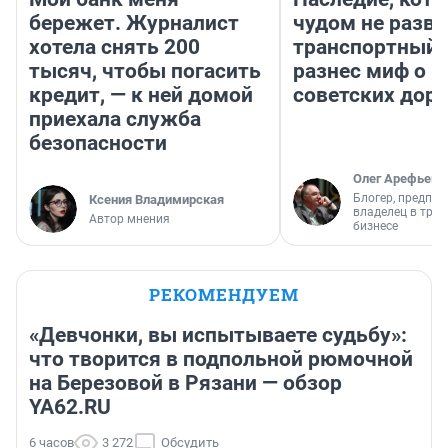
бережет. Журналист
чудом не разва
хотела снять 200
транспортный 
тысяч, чтобы погасить
разнес миф о 
кредит, — к ней домой
советских доро
приехала служба
безопасности
Олег Арефьев
Блогер, предпри
Ксения Владимирская
владелец в тра
Автор мнения
бизнесе
РЕКОМЕНДУЕМ
«Девчонки, вы испытываете судьбу»:
что творится в подпольной рюмочной
на Березовой в Рязани — обзор
YA62.RU
6 часов
3 272
Обсудить