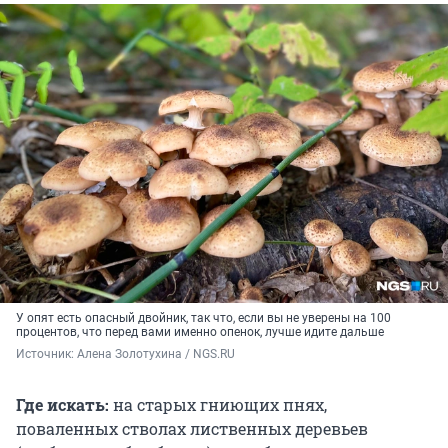
У опят есть опасный двойник, так что, если вы не уверены на 100
процентов, что перед вами именно опенок, лучше идите дальше
Источник: 
Алена Золотухина / NGS.RU
Где искать:
на старых гниющих пнях,
поваленных стволах лиственных деревьев