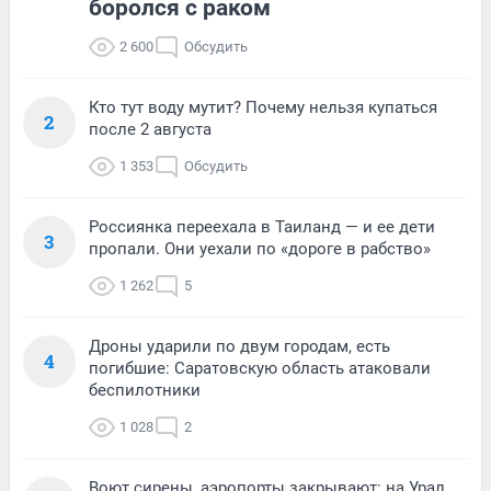
боролся с раком
2 600
Обсудить
Кто тут воду мутит? Почему нельзя купаться
2
после 2 августа
1 353
Обсудить
Россиянка переехала в Таиланд — и ее дети
3
пропали. Они уехали по «дороге в рабство»
1 262
5
Дроны ударили по двум городам, есть
4
погибшие: Саратовскую область атаковали
беспилотники
1 028
2
Воют сирены, аэропорты закрывают: на Урал