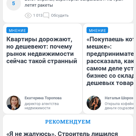
5
летят ракеты
1 013
Обсудить
МНЕНИЕ
МНЕНИЕ
Квартиры дорожают,
«Покупаешь кот
но дешевеют: почему
мешке»:
рынок недвижимости
предпринимате
сейчас такой странный
рассказала, как
самом деле уст
бизнес со скла
дешевых товар
Екатерина Торопова
Наталья Шорохо
директор агентства
Открыла кофейну
недвижимости
деньги соцразви
РЕКОМЕНДУЕМ
«Я не жалуюсь». Строитель лишился