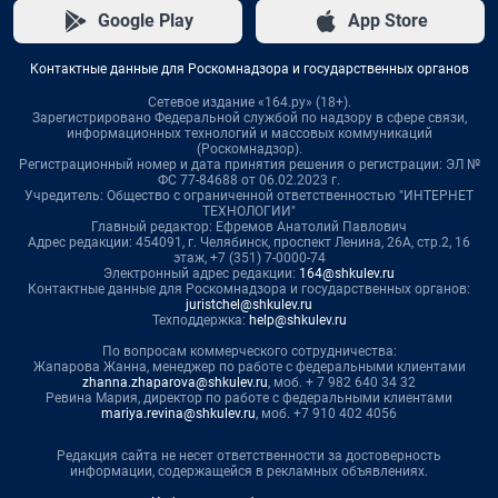
Google Play
App Store
Контактные данные для Роскомнадзора и государственных органов
Сетевое издание «164.ру» (18+).
Зарегистрировано Федеральной службой по надзору в сфере связи,
информационных технологий и массовых коммуникаций
(Роскомнадзор).
Регистрационный номер и дата принятия решения о регистрации: ЭЛ №
ФС 77-84688 от 06.02.2023 г.
Учредитель: Общество с ограниченной ответственностью "ИНТЕРНЕТ
ТЕХНОЛОГИИ"
Главный редактор: Ефремов Анатолий Павлович
Адрес редакции: 454091, г. Челябинск, проспект Ленина, 26А, стр.2, 16
этаж, +7 (351) 7-0000-74
Электронный адрес редакции:
164@shkulev.ru
Контактные данные для Роскомнадзора и государственных органов:
juristchel@shkulev.ru
Техподдержка:
help@shkulev.ru
По вопросам коммерческого сотрудничества:
Жапарова Жанна, менеджер по работе с федеральными клиентами
zhanna.zhaparova@shkulev.ru
, моб. + 7 982 640 34 32
Ревина Мария, директор по работе с федеральными клиентами
mariya.revina@shkulev.ru
, моб. +7 910 402 4056
Редакция сайта не несет ответственности за достоверность
информации, содержащейся в рекламных объявлениях.