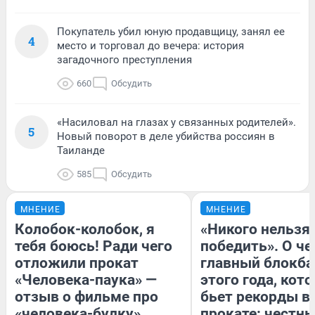
Покупатель убил юную продавщицу, занял ее
4
место и торговал до вечера: история
загадочного преступления
660
Обсудить
«Насиловал на глазах у связанных родителей».
5
Новый поворот в деле убийства россиян в
Таиланде
585
Обсудить
МНЕНИЕ
МНЕНИЕ
Колобок-колобок, я
«Никого нельзя
тебя боюсь! Ради чего
победить». О ч
отложили прокат
главный блокба
«Человека-паука» —
этого года, кот
отзыв о фильме про
бьет рекорды в
«человека-булку»
прокате: честн