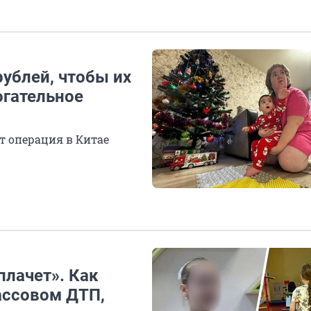
ублей, чтобы их
огательное
т операция в Китае
плачет». Как
ассовом ДТП,