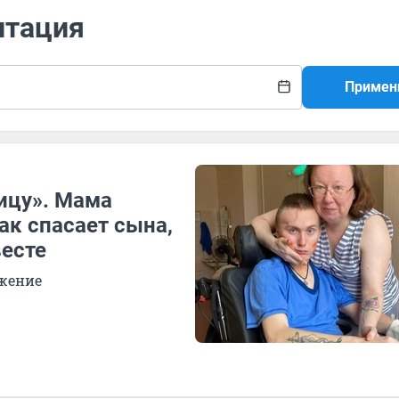
итация
Примен
ицу». Мама
ак спасает сына,
весте
ожение