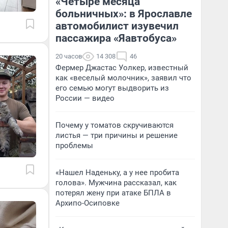
«Четыре месяца
больничных»: в Ярославле
автомобилист изувечил
пассажира «Яавтобуса»
20 часов
14 308
46
Фермер Джастас Уолкер, известный
как «веселый молочник», заявил что
его семью могут выдворить из
России — видео
Почему у томатов скручиваются
листья — три причины и решение
проблемы
«Нашел Наденьку, а у нее пробита
голова». Мужчина рассказал, как
потерял жену при атаке БПЛА в
Архипо-Осиповке