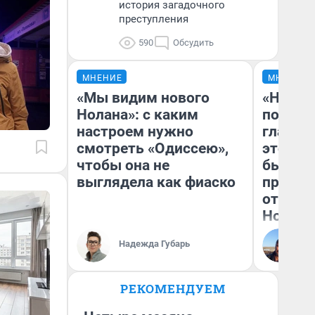
история загадочного
преступления
590
Обсудить
МНЕНИЕ
МНЕНИЕ
«Мы видим нового
«Никог
Нолана»: с каким
победи
настроем нужно
главны
смотреть «Одиссею»,
этого г
чтобы она не
бьет р
выглядела как фиаско
прокат
отзыв 
Нолана
Ст
Надежда Губарь
Эк
РЕКОМЕНДУЕМ