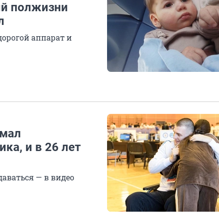
ый полжизни
л
дорогой аппарат и
омал
ка, и в 26 лет
даваться — в видео