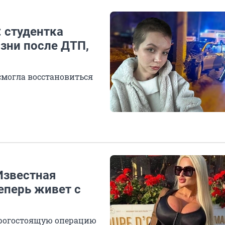
: студентка
изни после ДТП,
 смогла восстановиться
Известная
теперь живет с
орогостоящую операцию