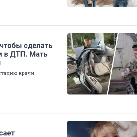
 чтобы сделать
м в ДТП. Мать
и
литацию врачи
сает