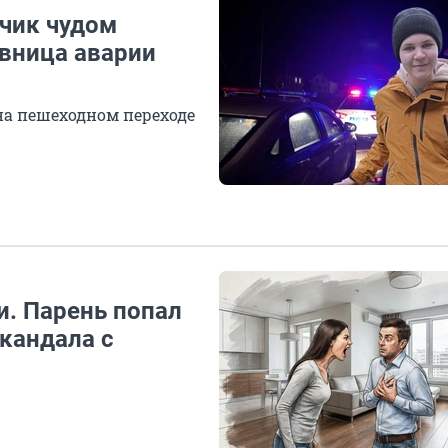
ьчик чудом
вница аварии
на пешеходном переходе
и. Парень попал
скандала с