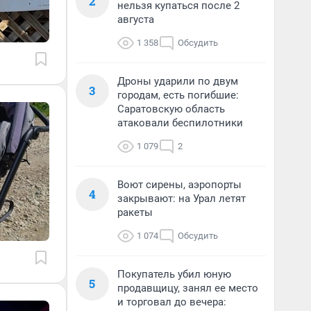
2
нельзя купаться после 2
августа
1 358
Обсудить
Дроны ударили по двум
3
городам, есть погибшие:
Саратовскую область
атаковали беспилотники
1 079
2
Воют сирены, аэропорты
4
закрывают: на Урал летят
ракеты
1 074
Обсудить
Покупатель убил юную
5
продавщицу, занял ее место
и торговал до вечера: