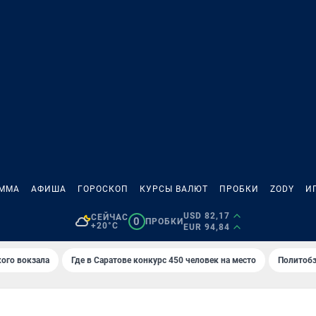
АММА
АФИША
ГОРОСКОП
КУРСЫ ВАЛЮТ
ПРОБКИ
ZODY
И
USD 82,17
СЕЙЧАС
0
ПРОБКИ
+20°C
EUR 94,84
кого вокзала
Где в Саратове конкурс 450 человек на место
Политобз