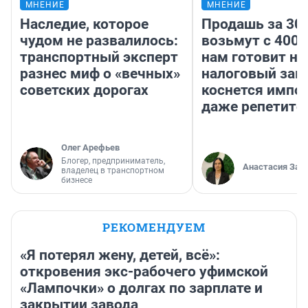
МНЕНИЕ
МНЕНИЕ
Наследие, которое
Продашь за 300
чудом не развалилось:
возьмут с 4000
транспортный эксперт
нам готовит н
разнес миф о «вечных»
налоговый зако
советских дорогах
коснется импор
даже репетито
Олег Арефьев
Блогер, предприниматель,
Анастасия Зав
владелец в транспортном
бизнесе
РЕКОМЕНДУЕМ
«Я потерял жену, детей, всё»:
откровения экс-рабочего уфимской
«Лампочки» о долгах по зарплате и
закрытии завода