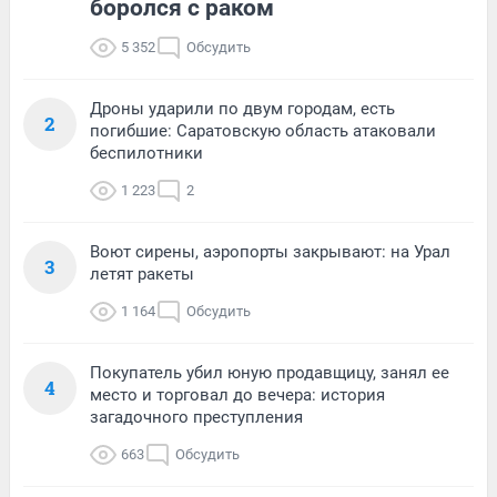
боролся с раком
5 352
Обсудить
Дроны ударили по двум городам, есть
2
погибшие: Саратовскую область атаковали
беспилотники
1 223
2
Воют сирены, аэропорты закрывают: на Урал
3
летят ракеты
1 164
Обсудить
Покупатель убил юную продавщицу, занял ее
4
место и торговал до вечера: история
загадочного преступления
663
Обсудить