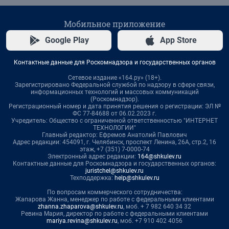
Мобильное приложение
Google Play
App Store
Контактные данные для Роскомнадзора и государственных органов
Сетевое издание «164.ру» (18+).
Зарегистрировано Федеральной службой по надзору в сфере связи,
информационных технологий и массовых коммуникаций
(Роскомнадзор).
Регистрационный номер и дата принятия решения о регистрации: ЭЛ №
ФС 77-84688 от 06.02.2023 г.
Учредитель: Общество с ограниченной ответственностью "ИНТЕРНЕТ
ТЕХНОЛОГИИ"
Главный редактор: Ефремов Анатолий Павлович
Адрес редакции: 454091, г. Челябинск, проспект Ленина, 26А, стр.2, 16
этаж, +7 (351) 7-0000-74
Электронный адрес редакции:
164@shkulev.ru
Контактные данные для Роскомнадзора и государственных органов:
juristchel@shkulev.ru
Техподдержка:
help@shkulev.ru
По вопросам коммерческого сотрудничества:
Жапарова Жанна, менеджер по работе с федеральными клиентами
zhanna.zhaparova@shkulev.ru
, моб. + 7 982 640 34 32
Ревина Мария, директор по работе с федеральными клиентами
mariya.revina@shkulev.ru
, моб. +7 910 402 4056