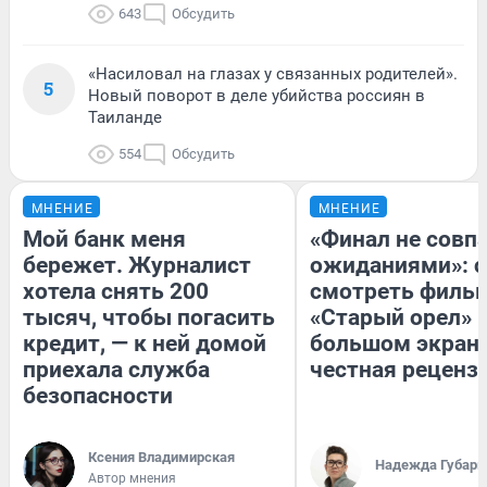
643
Обсудить
«Насиловал на глазах у связанных родителей».
5
Новый поворот в деле убийства россиян в
Таиланде
554
Обсудить
МНЕНИЕ
МНЕНИЕ
Мой банк меня
«Финал не совпа
бережет. Журналист
ожиданиями»: с
хотела снять 200
смотреть филь
тысяч, чтобы погасить
«Старый орел» 
кредит, — к ней домой
большом экран
приехала служба
честная реценз
безопасности
Ксения Владимирская
Надежда Губарь
Автор мнения