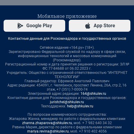
Мобильное приложение
Google Play
App Store
Контактные данные для Роскомнадзора и государственных органов
Сетевое издание «164.ру» (18+).
Зарегистрировано Федеральной службой по надзору в сфере связи,
информационных технологий и массовых коммуникаций
(Роскомнадзор).
Регистрационный номер и дата принятия решения о регистрации: ЭЛ №
ФС 77-84688 от 06.02.2023 г.
Учредитель: Общество с ограниченной ответственностью "ИНТЕРНЕТ
ТЕХНОЛОГИИ"
Главный редактор: Ефремов Анатолий Павлович
Адрес редакции: 454091, г. Челябинск, проспект Ленина, 26А, стр.2, 16
этаж, +7 (351) 7-0000-74
Электронный адрес редакции:
164@shkulev.ru
Контактные данные для Роскомнадзора и государственных органов:
juristchel@shkulev.ru
Техподдержка:
help@shkulev.ru
По вопросам коммерческого сотрудничества:
Жапарова Жанна, менеджер по работе с федеральными клиентами
zhanna.zhaparova@shkulev.ru
, моб. + 7 982 640 34 32
Ревина Мария, директор по работе с федеральными клиентами
mariya.revina@shkulev.ru
, моб. +7 910 402 4056