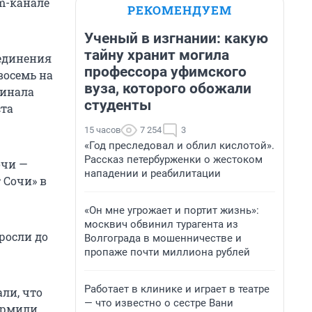
am-канале
РЕКОМЕНДУЕМ
Ученый в изгнании: какую
тайну хранит могила
единения
профессора уфимского
восемь на
вуза, которого обожали
минала
студенты
ста
15 часов
7 254
3
«Год преследовал и облил кислотой».
Рассказ петербурженки о жестоком
очи —
нападении и реабилитации
 Сочи» в
«Он мне угрожает и портит жизнь»:
москвич обвинил турагента из
росли до
Волгограда в мошенничестве и
пропаже почти миллиона рублей
Работает в клинике и играет в театре
али, что
— что известно о сестре Вани
кормили