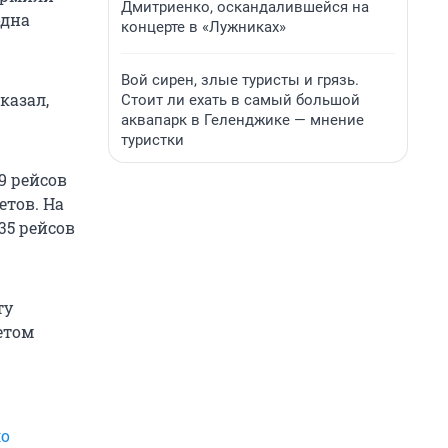
Дмитриенко, оскандалившейся на
одна
концерте в «Лужниках»
Вой сирен, злые туристы и грязь.
казал,
Стоит ли ехать в самый большой
аквапарк в Геленджике — мнение
туристки
9 рейсов
етов. На
35 рейсов
ту
етом
ло