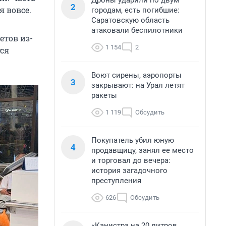
Дроны ударили по двум
2
я вовсе.
городам, есть погибшие:
Саратовскую область
атаковали беспилотники
етов из-
1 154
2
тся
Воют сирены, аэропорты
3
закрывают: на Урал летят
ракеты
1 119
Обсудить
Покупатель убил юную
4
продавщицу, занял ее место
и торговал до вечера:
история загадочного
преступления
626
Обсудить
«Канистра на 20 литров