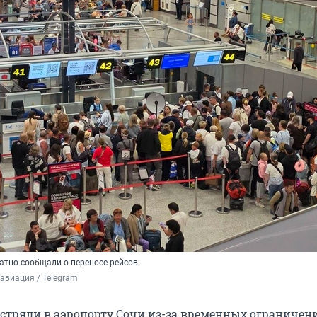
тно сообщали о переносе рейсов
авиация / Telegram
стряли в аэропорту Сочи из-за временных ограничени