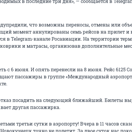
одимых в последние три дня», — сообщается в Telegr
.
дупредили, что возможны переносы, отмены или объ
оящий момент аннулированы семь рейсов на прилет и 
тся в Telegram-канале Росавиации. На территории тер
коврики и матрасы, организовав дополнительные ме
ть с 6 июня. И опять перенесли на 8 июня. Рейс 6125 С
бщают пассажиры в группе «Международный аэропорт
те.
 отказ посадить на следующий ближайший. Билеты вы
ывает другая пассажирка.
етьми третьи сутки в аэропорту! Вчера в 11 часов сказ
 Новокузнецк точно не полетит. За двое суток нас по