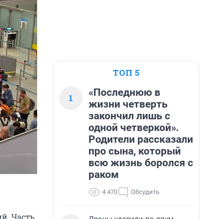
ТОП 5
«Последнюю в
1
жизни четверть
закончил лишь с
одной четверкой».
Родители рассказали
про сына, который
всю жизнь боролся с
раком
4 470
Обсудить
й. Часть