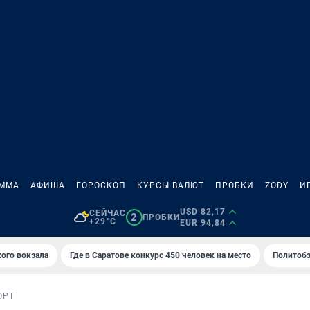
АММА
АФИША
ГОРОСКОП
КУРСЫ ВАЛЮТ
ПРОБКИ
ZODY
И
USD 82,17
СЕЙЧАС
2
ПРОБКИ
+29°C
EUR 94,84
кого вокзала
Где в Саратове конкурс 450 человек на место
Политобз
ОРТ