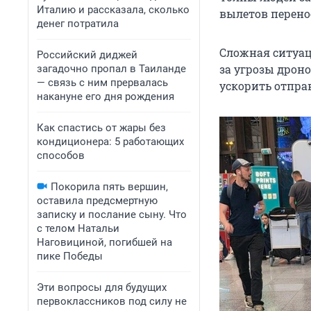
Италию и рассказала, сколько
вылетов перенос
денег потратила
Сложная ситуац
Российский диджей
за угрозы дроно
загадочно пропал в Таиланде
— связь с ним прервалась
ускорить отпра
накануне его дня рождения
Как спастись от жары без
кондиционера: 5 работающих
способов
Покорила пять вершин,
оставила предсмертную
записку и послание сыну. Что
с телом Натальи
Наговициной, погибшей на
пике Победы
Эти вопросы для будущих
первоклассников под силу не