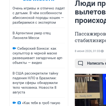
Люди пр
Очень игривы и отлично ладят
вылетов 
с детьми. В чём особенности
абиссинской породы кошек —
происхо
разбираемся с экспертом
Пассажиров 
В Аргентине умер отец
Лионеля Месси
стабилизир
Сибирский Бэнкси: как
8 июня 2026, 01:03
скульптор в черной маске
развешивает загадочные арт-
объекты — видео
Написать
В США рассекретили тайну
падения НЛО в Бразилии:
внутри сферы обнаружили
тело человека. Новости 8
августа
«Как тебя в гроб такую