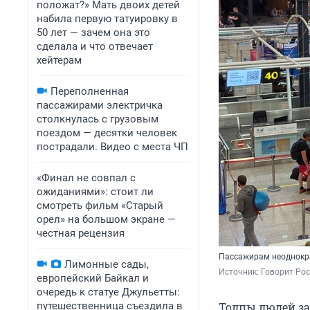
положат?» Мать двоих детей
набила первую татуировку в
50 лет — зачем она это
сделала и что отвечает
хейтерам
Переполненная
пассажирами электричка
столкнулась с грузовым
поездом — десятки человек
пострадали. Видео с места ЧП
«Финал не совпал с
ожиданиями»: стоит ли
смотреть фильм «Старый
орел» на большом экране —
честная рецензия
Пассажирам неоднокра
Лимонные сады,
Источник: 
Говорит Рос
европейский Байкал и
очередь к статуе Джульетты:
путешественница съездила в
Толпы людей за