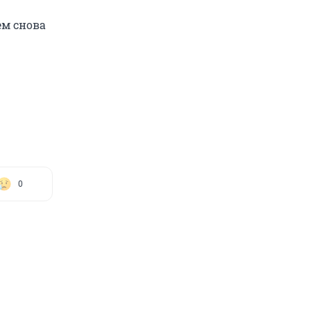
ем снова
0