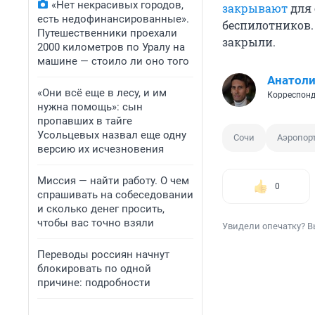
«Нет некрасивых городов,
закрывают
для 
есть недофинансированные».
беспилотников.
Путешественники проехали
закрыли.
2000 километров по Уралу на
машине — стоило ли оно того
Анатол
«Они всё еще в лесу, и им
Корреспонд
нужна помощь»: сын
пропавших в тайге
Усольцевых назвал еще одну
Сочи
Аэропор
версию их исчезновения
Миссия — найти работу. О чем
0
спрашивать на собеседовании
и сколько денег просить,
чтобы вас точно взяли
Увидели опечатку? В
Переводы россиян начнут
блокировать по одной
причине: подробности