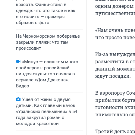
красота. Фанки-стайл в
одним донером 
одежде: что это такое и как
путешественни
его носить — примеры
образов с фото
«Нам очень пове
На Черноморском побережье
что просто пове
закрыли пляжи: что там
происходит
Из-за вынужден
разместили в от
«Минус — слишком много
спойлеров»: российский
данный момент 
ниндзя-скульптор снялся в
ждут посадки.
сериале «Дом Дракона».
Видео
В аэропорту Со
Ушел от жены с двумя
прибытия борта
детьми. Как главный качок
готовности эки
«Уральских пельменей» в 54
внимательно сле
года закрутил роман с
молодой красоткой
Третий день аэ