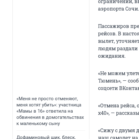
ограничений, вв
аэропорта Сочи
Пассажиров пре
рейсов. В наст
вылет, уточняе
людям раздали 
ожидания.
«Не можем улете
Тюмень», — соо
соцсети ВКонтак
«Меня не просто отменяют,
меня хотят убить»: участница
«Отмена рейса,
«Мамы в 16» ответила на
х40», — рассказ
обвинения в домогательствах
к маленькому сыну
«Сижу с двумя д
наш самолет на
Дофаминовый шик, блеск,