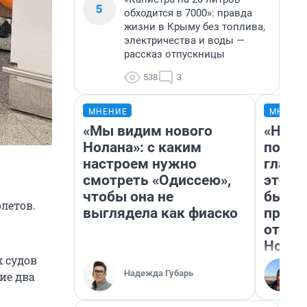
5
обходится в 7000»: правда
жизни в Крыму без топлива,
электричества и воды —
рассказ отпускницы
538
3
МНЕНИЕ
МНЕНИ
«Мы видим нового
«Нико
Нолана»: с каким
побед
настроем нужно
главн
смотреть «Одиссею»,
этого
чтобы она не
бьет 
олетов.
выглядела как фиаско
прока
отзыв
Нолан
 судов
Надежда Губарь
ие два