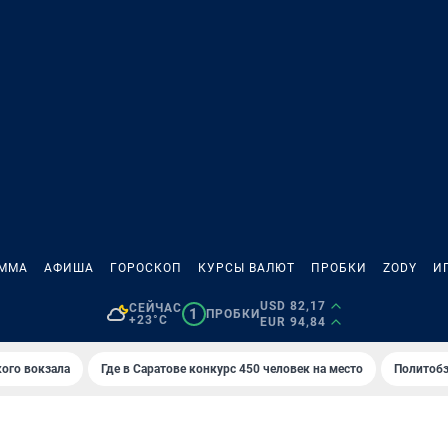
АММА
АФИША
ГОРОСКОП
КУРСЫ ВАЛЮТ
ПРОБКИ
ZODY
И
USD 82,17
СЕЙЧАС
1
ПРОБКИ
+23°C
EUR 94,84
кого вокзала
Где в Саратове конкурс 450 человек на место
Политобз