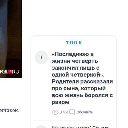
ТОП 5
«Последнюю в
1
жизни четверть
закончил лишь с
одной четверкой».
Родители рассказали
про сына, который
всю жизнь боролся с
раком
линикой.
3 451
Обсудить