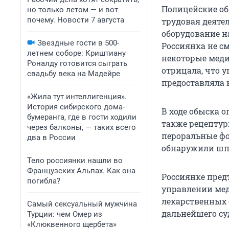
Полицейские об
но только летом — и вот
почему. Новости 7 августа
трудовая деяте
оборудование на
Звездные гости в 500-
Россиянка не с
летнем соборе: Криштиану
некоторые меди
Роналду готовится сыграть
отрицала, что 
свадьбу века на Мадейре
предоставляла 
«Жила тут интеллигенция».
История сибирского дома-
В ходе обыска 
бумеранга, где в гости ходили
также рецептур
через балконы, — таких всего
пероральные фо
два в России
обнаружили шпр
Тело россиянки нашли во
Французских Альпах. Как она
Россиянке пред
погибла?
управлении ме
лекарственных 
Самый сексуальный мужчина
дальнейшего су
Турции: чем Омер из
«Клюквенного щербета»