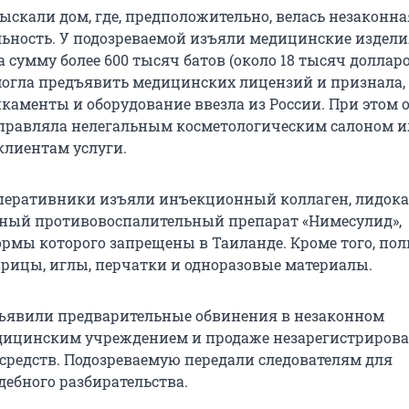
ыскали дом, где, предположительно, велась незаконна
льность. У подозреваемой изъяли медицинские издели
 сумму более 600 тысяч батов (около 18 тысяч долларо
могла предъявить медицинских лицензий и признала,
каменты и оборудование ввезла из России. При этом 
управляла нелегальным косметологическим салоном 
клиентам услуги.
оперативники изъяли инъекционный коллаген, лидока
ный противовоспалительный препарат «Нимесулид»,
рмы которого запрещены в Таиланде. Кроме того, по
ицы, иглы, перчатки и одноразовые материалы.
ъявили предварительные обвинения в незаконном
дицинским учреждением и продаже незарегистриров
средств. Подозреваемую передали следователям для
дебного разбирательства.