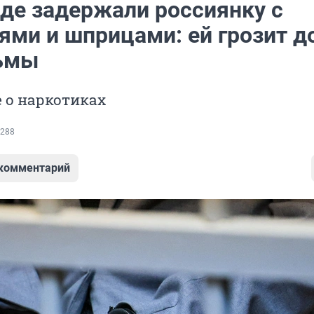
нде задержали россиянку с
ями и шприцами: ей грозит д
ьмы
е о наркотиках
288
 комментарий