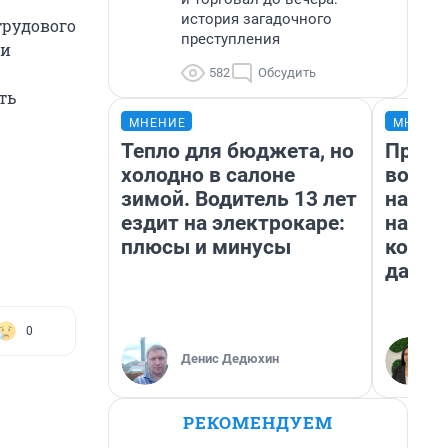
история загадочного
трудового
преступления
чи
582
Обсудить
ть
МНЕНИЕ
МНЕНИ
Тепло для бюджета, но
Прода
холодно в салоне
возьм
зимой. Водитель 13 лет
нам г
ездит на электрокаре:
налог
плюсы и минусы
косне
даже 
0
Денис Дедюхин
РЕКОМЕНДУЕМ