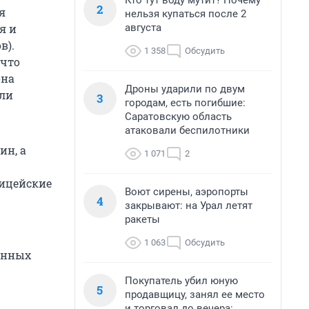
Кто тут воду мутит? Почему
2
я
нельзя купаться после 2
августа
я и
в).
1 358
Обсудить
 что
она
Дроны ударили по двум
или
3
городам, есть погибшие:
Саратовскую область
атаковали беспилотники
ин, а
1 071
2
лицейские
Воют сирены, аэропорты
4
закрывают: на Урал летят
ракеты
1 063
Обсудить
анных
Покупатель убил юную
5
продавщицу, занял ее место
и торговал до вечера: