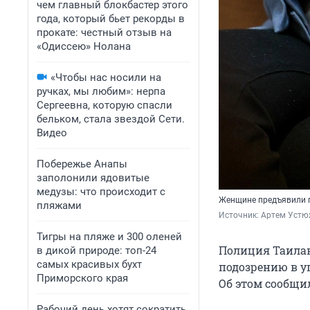
чем главный блокбастер этого
года, который бьет рекорды в
прокате: честный отзыв на
«Одиссею» Нолана
«Чтобы нас носили на
ручках, мы любим»: нерпа
Сергеевна, которую спасли
бельком, стала звездой Сети.
Видео
Побережье Анапы
заполонили ядовитые
медузы: что происходит с
Женщине предъявили п
пляжами
Источник: 
Артем Устю
Тигры на пляже и 300 оленей
Полиция Таилан
в дикой природе: топ-24
самых красивых бухт
подозрению в у
Приморского края
Об этом сообщил
Рабочий день хотят сократить,