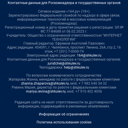
Контактные данные для Роскомнадзора и государственных органов
Сетевое издание «164.ру» (18+).
Зарегистрировано Федеральной службой по надзору в сфере связи,
информационных технологий и массовых коммуникаций
(Роскомнадзор).
Регистрационный номер и дата принятия решения о регистрации: ЭЛ №
ФС 77-84688 от 06.02.2023 г.
Учредитель: Общество с ограниченной ответственностью "ИНТЕРНЕТ
ТЕХНОЛОГИИ"
Главный редактор: Ефремов Анатолий Павлович
Адрес редакции: 454091, г. Челябинск, проспект Ленина, 26А, стр.2, 16
этаж, +7 (351) 7-0000-74
Электронный адрес редакции:
164@shkulev.ru
Контактные данные для Роскомнадзора и государственных органов:
juristchel@shkulev.ru
Техподдержка:
help@shkulev.ru
По вопросам коммерческого сотрудничества:
Жапарова Жанна, менеджер по работе с федеральными клиентами
zhanna.zhaparova@shkulev.ru
, моб. + 7 982 640 34 32
Ревина Мария, директор по работе с федеральными клиентами
mariya.revina@shkulev.ru
, моб. +7 910 402 4056
Редакция сайта не несет ответственности за достоверность
информации, содержащейся в рекламных объявлениях.
Информация об ограничениях
Политика использования cookies