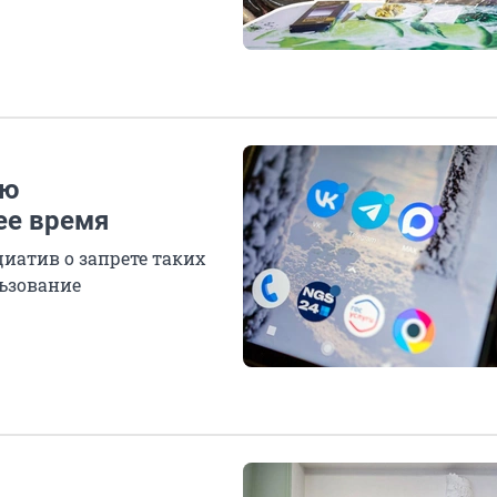
ью
ее время
иатив о запрете таких
льзование