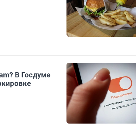
ram? В Госдуме
локировке