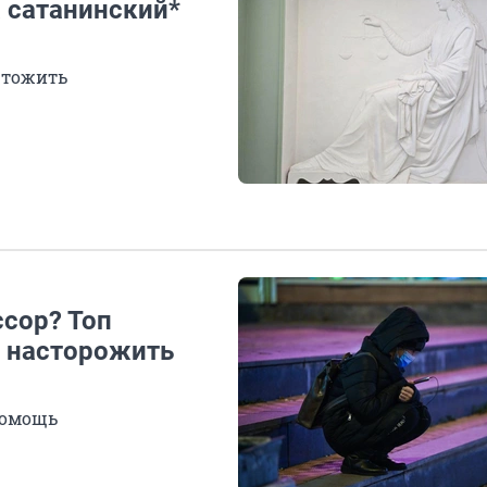
 сатанинский*
чтожить
ссор? Топ
ы насторожить
помощь