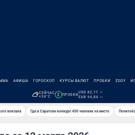
АММА
АФИША
ГОРОСКОП
КУРСЫ ВАЛЮТ
ПРОБКИ
ZODY
И
USD 82,17
СЕЙЧАС
2
ПРОБКИ
+34°C
EUR 94,84
кого вокзала
Где в Саратове конкурс 450 человек на место
Политобз