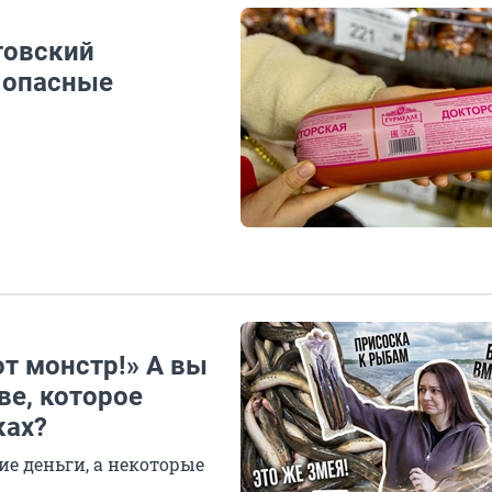
товский
 опасные
от монстр!» А вы
ве, которое
ках?
ие деньги, а некоторые