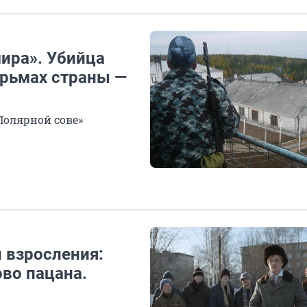
мира». Убийца
юрьмах страны —
Полярной сове»
 взросления:
ово пацана.