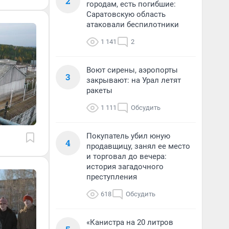
2
городам, есть погибшие:
Саратовскую область
атаковали беспилотники
1 141
2
Воют сирены, аэропорты
3
закрывают: на Урал летят
ракеты
1 111
Обсудить
Покупатель убил юную
4
продавщицу, занял ее место
и торговал до вечера:
история загадочного
преступления
618
Обсудить
«Канистра на 20 литров