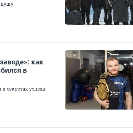
 душу
 заводе»: как
ыбился в
 и секретах успеха