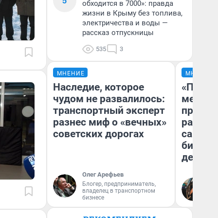
5
обходится в 7000»: правда
жизни в Крыму без топлива,
электричества и воды —
рассказ отпускницы
535
3
МНЕНИЕ
МНЕНИЕ
Наследие, которое
«Покуп
чудом не развалилось:
мешке»
транспортный эксперт
предпр
разнес миф о «вечных»
рассказ
советских дорогах
самом 
бизнес
дешевы
Олег Арефьев
На
Блогер, предприниматель,
владелец в транспортном
От
бизнесе
де