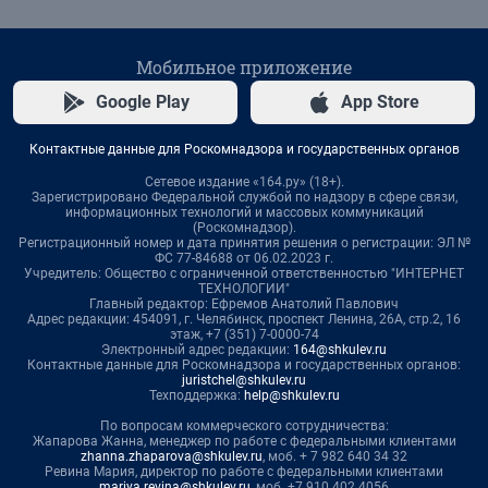
Мобильное приложение
Google Play
App Store
Контактные данные для Роскомнадзора и государственных органов
Сетевое издание «164.ру» (18+).
Зарегистрировано Федеральной службой по надзору в сфере связи,
информационных технологий и массовых коммуникаций
(Роскомнадзор).
Регистрационный номер и дата принятия решения о регистрации: ЭЛ №
ФС 77-84688 от 06.02.2023 г.
Учредитель: Общество с ограниченной ответственностью "ИНТЕРНЕТ
ТЕХНОЛОГИИ"
Главный редактор: Ефремов Анатолий Павлович
Адрес редакции: 454091, г. Челябинск, проспект Ленина, 26А, стр.2, 16
этаж, +7 (351) 7-0000-74
Электронный адрес редакции:
164@shkulev.ru
Контактные данные для Роскомнадзора и государственных органов:
juristchel@shkulev.ru
Техподдержка:
help@shkulev.ru
По вопросам коммерческого сотрудничества:
Жапарова Жанна, менеджер по работе с федеральными клиентами
zhanna.zhaparova@shkulev.ru
, моб. + 7 982 640 34 32
Ревина Мария, директор по работе с федеральными клиентами
mariya.revina@shkulev.ru
, моб. +7 910 402 4056