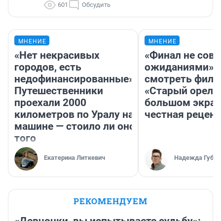
601
Обсудить
МНЕНИЕ
МНЕНИЕ
«Нет некрасивых
«Финал не совп
городов, есть
ожиданиями»: 
недофинансированные».
смотреть фил
Путешественники
«Старый орел» 
проехали 2000
большом экран
километров по Уралу на
честная рецен
машине — стоило ли оно
того
Екатерина Литкевич
Надежда Губар
РЕКОМЕНДУЕМ