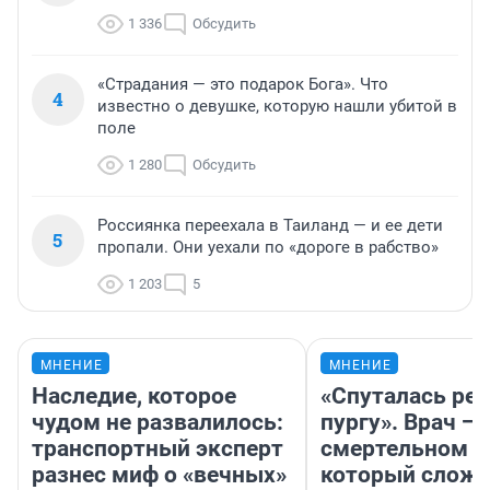
1 336
Обсудить
«Страдания — это подарок Бога». Что
4
известно о девушке, которую нашли убитой в
поле
1 280
Обсудить
Россиянка переехала в Таиланд — и ее дети
5
пропали. Они уехали по «дороге в рабство»
1 203
5
МНЕНИЕ
МНЕНИЕ
Наследие, которое
«Спуталась реч
чудом не развалилось:
пургу». Врач — 
транспортный эксперт
смертельном д
разнес миф о «вечных»
который слож