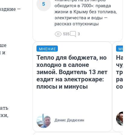
5
обходится в 7000»: правда
оздние —
жизни в Крыму без топлива,
электричества и воды —
рассказ отпускницы
535
3
чше
МНЕНИЕ
МНЕНИ
 и
Тепло для бюджета, но
Насле
холодно в салоне
чудом
зимой. Водитель 13 лет
транс
ездит на электрокаре:
разне
плюсы и минусы
совет
ать
чки,
Денис Дедюхин