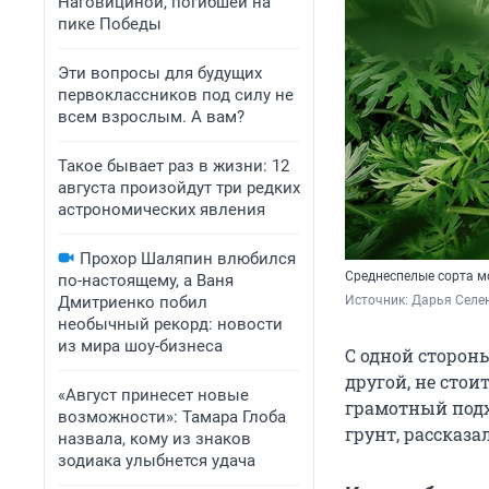
Наговициной, погибшей на
пике Победы
Эти вопросы для будущих
первоклассников под силу не
всем взрослым. А вам?
Такое бывает раз в жизни: 12
августа произойдут три редких
астрономических явления
Прохор Шаляпин влюбился
Среднеспелые сорта м
по-настоящему, а Ваня
Дмитриенко побил
Источник: 
Дарья Селен
необычный рекорд: новости
из мира шоу-бизнеса
С одной стороны
другой, не стои
«Август принесет новые
грамотный подх
возможности»: Тамара Глоба
грунт, рассказ
назвала, кому из знаков
зодиака улыбнется удача