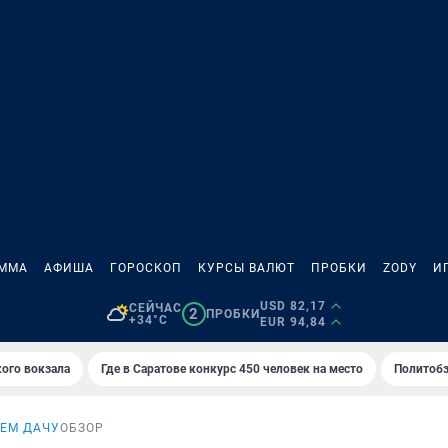
АММА
АФИША
ГОРОСКОП
КУРСЫ ВАЛЮТ
ПРОБКИ
ZODY
И
USD 82,17
СЕЙЧАС
2
ПРОБКИ
+34°C
EUR 94,84
кого вокзала
Где в Саратове конкурс 450 человек на место
Политобз
ЕМ ДАЧУ
ОБЗОР