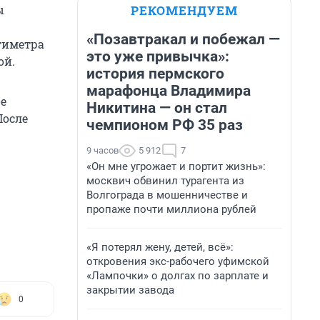
РЕКОМЕНДУЕМ
ы
«Позавтракал и побежал —
нтиметра
это уже привычка»:
ой.
история пермского
марафонца Владимира
ое
Никитина — он стал
После
чемпионом РФ 35 раз
9 часов
5 912
7
«Он мне угрожает и портит жизнь»:
москвич обвинил турагента из
Волгограда в мошенничестве и
пропаже почти миллиона рублей
«Я потерял жену, детей, всё»:
откровения экс-рабочего уфимской
«Лампочки» о долгах по зарплате и
закрытии завода
0