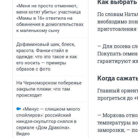
Как выбрать
«Меня не просто отменяют,
меня хотят убить»: участница
По словам Ната
«Мамы в 16» ответила на
необходимо пон
обвинения в домогательствах
приготовления с
к маленькому сыну
Дофаминовый шик, блеск,
— Для посева с
красота. Фанки-стайл в
Покупать семен
одежде: что это такое и как
гарантируют их
его носить — примеры
образов с фото
Когда сажат
На Черноморском побережье
закрыли пляжи: что там
Главный ориент
происходит
прогреться до +
«Минус — слишком много
— Морковь отно
спойлеров»: российский
ниндзя-скульптор снялся в
температуры во
сериале «Дом Дракона».
заморозки, — п
Видео