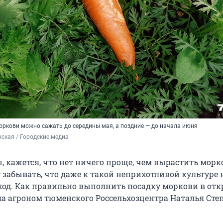
оркови можно сажать до середины мая, а поздние — до начала июня
ская / Городские медиа
, кажется, что нет ничего проще, чем вырастить морко
т забывать, что даже к такой неприхотливой культуре
од. Как правильно выполнить посадку моркови в от
ала агроном тюменского Россельхозцентра Наталья Сте