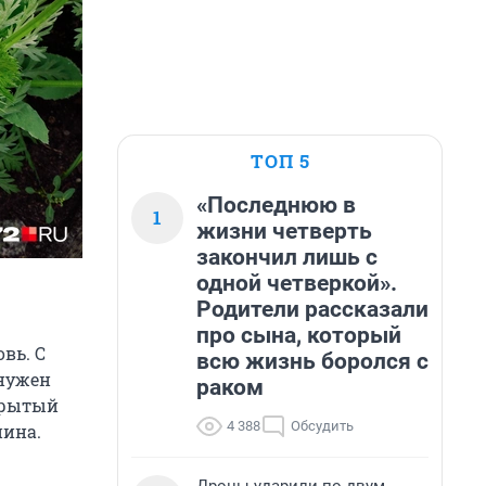
ТОП 5
«Последнюю в
1
жизни четверть
закончил лишь с
одной четверкой».
Родители рассказали
про сына, который
вь. С
всю жизнь боролся с
 нужен
раком
крытый
4 388
Обсудить
пина.