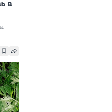
ь в
вы