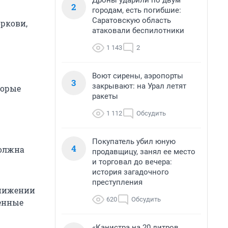
Дроны ударили по двум
2
городам, есть погибшие:
Саратовскую область
оркови,
атаковали беспилотники
1 143
2
Воют сирены, аэропорты
3
закрывают: на Урал летят
торые
ракеты
1 112
Обсудить
Покупатель убил юную
4
должна
продавщицу, занял ее место
и торговал до вечера:
история загадочного
преступления
снижении
620
Обсудить
менные
«Канистра на 20 литров