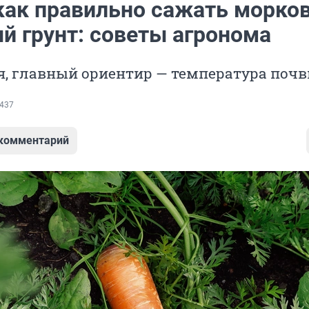
 как правильно сажать морков
й грунт: советы агронома
я, главный ориентир — температура поч
437
 комментарий