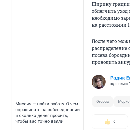
Ширину грядки 
облегчить уход 
необходимо зара
на расстоянии 1
После чего мож
распределение с
посева бороздк
проводить акку
Радик Е
журналист 
Огород
Морко
Миссия — найти работу. О чем
спрашивать на собеседовании
и сколько денег просить,
чтобы вас точно взяли
0