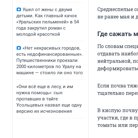
Среднеспелые с
Ушел от жены с двумя
детьми. Как главный качок
не ранее мая и 
«Уральских пельменей» в 54
года закрутил роман с
Где сажать 
молодой красоткой
По словам спец
«Нет некрасивых городов,
отдавать наибо
есть недофинансированные».
Путешественники проехали
нейтральной, п
2000 километров по Уралу на
деформировать
машине — стоило ли оно того
Если почва тяж
«Они всё еще в лесу, и им
тщательно пере
нужна помощь»: сын
пропавших в тайге
Усольцевых назвал еще одну
В кислую почву
версию их исчезновения
участки, где в 
томаты или пе