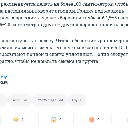
рекомендуется делать не более 100 сантиметров, чтоб
за растениями, говорит агроном. Грядку под морковь
нее разрыхлить, сделать бороздки глубиной 1,5–3 са
5–20 сантиметров друг от друга и хорошо пролить вод
но приступать к посеву. Чтобы обеспечить равномерн
емян, их можно смешать с песком в соотношении 1:5. 
и засыпают почвой и слегка уплотняют. Полив следует
ратно, чтобы не вымыть семена из грунта.
нчу
72.RU
вь
Агроном
Рекомендация
Грунт
0
0
0