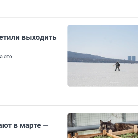
ретили выходить
а это
ают в марте —