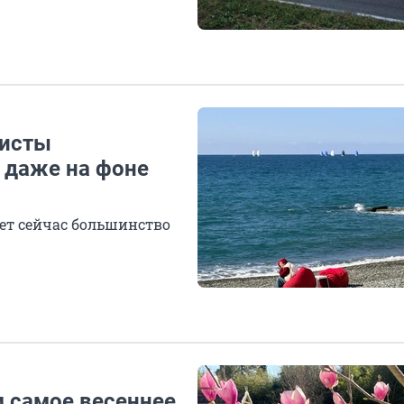
ристы
и даже на фоне
ет сейчас большинство
м самое весеннее