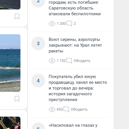
2
городам, есть погибшие:
Саратовскую область
атаковали беспилотники
1 200
2
Воют сирены, аэропорты
3
закрывают: на Урал летят
ракеты
1 152
Обсудить
Покупатель убил юную
4
продавщицу, занял ее место
и торговал до вечера:
история загадочного
преступления
653
Обсудить
«Насиловал на глазах у