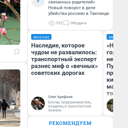
5
связанных родителей».
Новый поворот в деле
убийства россиян в Таиланде
572
Обсудить
МНЕНИЕ
МНЕНИЕ
Наследие, которое
«Нет н
чудом не развалилось:
городов
транспортный эксперт
недофи
разнес миф о «вечных»
Путеше
советских дорогах
проеха
киломе
машине
того
Олег Арефьев
Блогер, предприниматель,
Ек
владелец в транспортном
бизнесе
РЕКОМЕНДУЕМ