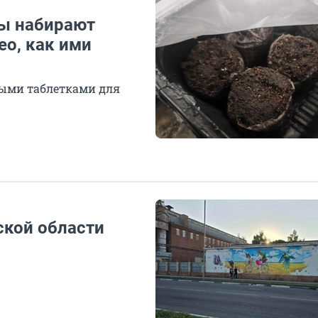
ды набирают
ео, как ими
ными таблетками для
ской области