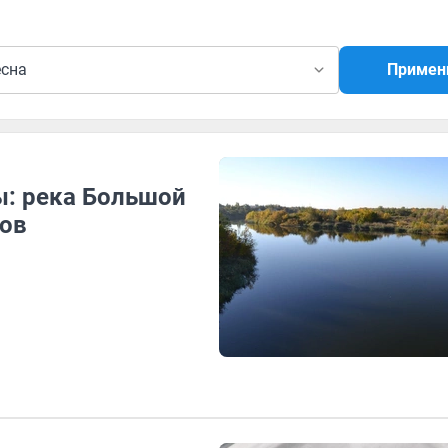
есна
Примен
ы: река Большой
гов