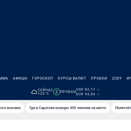
АММА
АФИША
ГОРОСКОП
КУРСЫ ВАЛЮТ
ПРОБКИ
ZODY
И
USD 82,17
СЕЙЧАС
2
ПРОБКИ
+26°C
EUR 94,84
кого вокзала
Где в Саратове конкурс 450 человек на место
Политобз