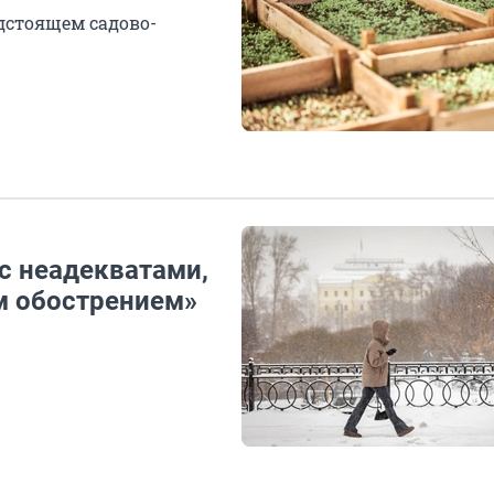
дстоящем садово-
 с неадекватами,
м обострением»