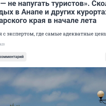
— не напугать туристов». Ск
дых в Анапе и других курорта
рского края в начале лета
 с экспертом, где самые адекватные цен
620
 комментарий