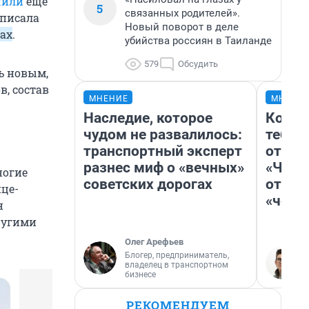
чили
еще
5
связанных родителей».
дписала
Новый поворот в деле
жах
.
убийства россиян в Таиланде
579
Обсудить
ь новым,
, состав
МНЕНИЕ
МНЕНИ
Наследие, которое
Колоб
чудом не развалилось:
тебя 
транспортный эксперт
отлож
разнес миф о «вечных»
«Чело
ногие
советских дорогах
отзыв
це-
«чело
н
другими
Олег Арефьев
Блогер, предприниматель,
владелец в транспортном
бизнесе
РЕКОМЕНДУЕМ