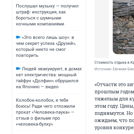
Послушал музыку — получил
штраф: инструкция, как
бороться с шумными
ночными компаниями
«Это всего лишь шоу»: в
чем секрет успеха «Друзей»,
который никто не смог
повторить
Стоимость отдыха в К
Людей эвакуируют, в домах
Источник: 
Евгения Бик
нет электричества: мощный
тайфун «Долфин» обрушился
«Отчасти это а
на Японию — видео
прошлым годом,
тяжелым для ку
Колобок-колобок, я тебя
этом году. Цены
боюсь! Ради чего отложили
прокат «Человека-паука» —
поднимутся. Но 
отзыв о фильме про
ожидаем, что по
«человека-булку»
уровня конкурен