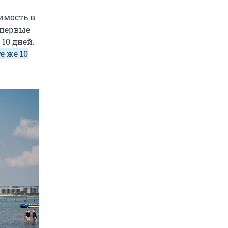
имость в
 первые
 10 дней.
е же 10