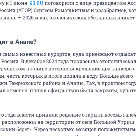
ку к 1 июня.
93.RU
поговорили с вице-президентом Ас
России (АТОР) Сергеем Ромашкиным и разобрались, ка
в июне — 2026 и как экологическая обстановка влияет
ит в Анапе?
з самых известных курортов, куда приезжают отдыхат
 России. В декабре 2024 года произошла экологическа
Керченском проливе потерпели крушение два танкера с
, часть которых в итоге попала в воду. Больше всего
жи Темрюкского района и Анапы. Так, в прошлом год
был отменен: пляжи официально были закрыты, купат
ого года власти приняли решение открыть восемь гал
и расположены на территории от села Большой Утриш 
сокий берег». Через несколько месяцев положительны