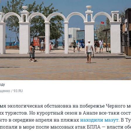
оду
щенко / 93.RU
емя экологическая обстановка на побережье Черного 
 туристов. Но курортный сезон в Анапе все-таки сост
 что в середине апреля на пляжах
находили мазут
. В Т
попали в море после массовых атак БПЛА — власти о