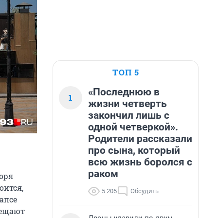
ТОП 5
«Последнюю в
1
жизни четверть
закончил лишь с
одной четверкой».
Родители рассказали
про сына, который
всю жизнь боролся с
раком
моря
оится,
5 205
Обсудить
уапсе
бещают