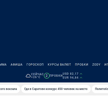
АММА
АФИША
ГОРОСКОП
КУРСЫ ВАЛЮТ
ПРОБКИ
ZODY
И
USD 82,17
СЕЙЧАС
2
ПРОБКИ
+26°C
EUR 94,84
кого вокзала
Где в Саратове конкурс 450 человек на место
Политобз