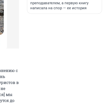
преподавателем, а первую книгу
написала на спор — ее история
внению с
ень
уристов в
 не
ся] мы
утся до