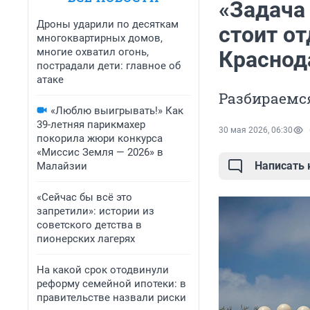
«Задача 
Дроны ударили по десяткам
стоит от
многоквартирных домов,
многие охватил огонь,
Краснода
пострадали дети: главное об
атаке
Разбираемся
«Люблю выигрывать!» Как
39-летняя парикмахер
30 мая 2026, 06:30
покорила жюри конкурса
«Миссис Земля — 2026» в
Написать
Малайзии
«Сейчас бы всё это
запретили»: истории из
советского детства в
пионерских лагерях
На какой срок отодвинули
реформу семейной ипотеки: в
правительстве назвали риски