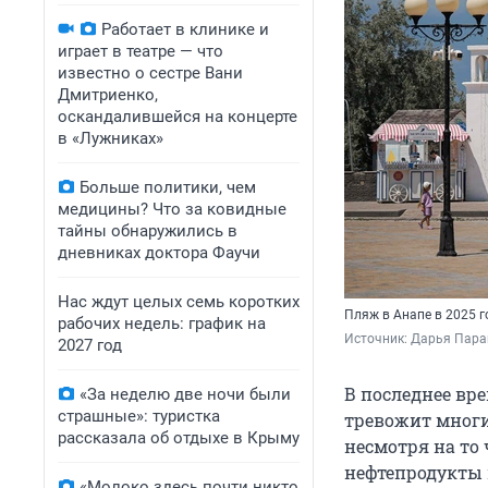
Работает в клинике и
играет в театре — что
известно о сестре Вани
Дмитриенко,
оскандалившейся на концерте
в «Лужниках»
Больше политики, чем
медицины? Что за ковидные
тайны обнаружились в
дневниках доктора Фаучи
Нас ждут целых семь коротких
Пляж в Анапе в 2025 г
рабочих недель: график на
Источник: 
Дарья Пара
2027 год
В последнее вр
«За неделю две ночи были
страшные»: туристка
тревожит многих
рассказала об отдыхе в Крыму
несмотря на то
нефтепродукты 
«Молоко здесь почти никто