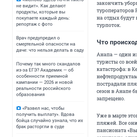
закончить убор
не видит». Как делают
туроператоров 
продукты, которые вы
на отдых будут 
покупаете каждый день:
репортаж с фото
турпоток.
Врач предупредил о
Что происход
смертельной опасности на
даче: что нельзя делать в саду
Анапа — один и
туристы со всей
Почему так много скандалов
катастрофа: в 
из-за ЕГЭ? Академик — об
нефтепродуктами
особенности приемной
кампании — 2026 и новой
пострадали пля
реальности российского
сезон в Анапе 
образования
запрещено.
«Развел нас, чтобы
получить выплату». Вдова
Уже в марте эт
бойца случайно узнала, что их
пляжей. Все он
брак расторгли в суде
пансионата «Вы