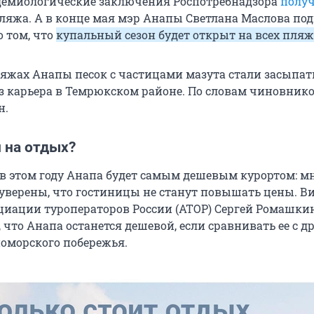
демиологические заключения Роспотребнадзора
полу
ляжа. А в конце мая мэр Анапы Светлана Маслова по
о том, что
купальный сезон будет открыт на всех пля
ляжах Анапы песок с частицами мазута стали засыпат
 карьера в Темрюкском районе. По словам чиновников
н.
 на отдых?
 в этом году Анапа будет самым дешевым курортом: м
уверены, что гостиницы не станут повышать цены. Ви
циации туроператоров России (АТОР) Сергей Ромашки
, что Анапа останется дешевой, если сравнивать ее с 
оморского побережья.