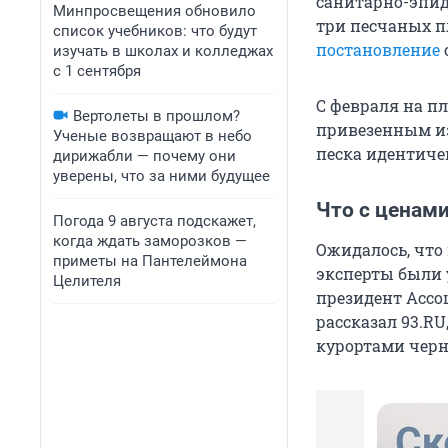
санитарно-эпи
Минпросвещения обновило
три песчаных п
список учебников: что будут
постановление
изучать в школах и колледжах
с 1 сентября
С февраля на п
Вертолеты в прошлом?
привезенным из
Ученые возвращают в небо
песка идентиче
дирижабли — почему они
уверены, что за ними будущее
Что с ценами
Погода 9 августа подскажет,
когда ждать заморозков —
Ожидалось, что
приметы на Пантелеймона
эксперты были 
Целителя
президент Ассо
рассказал 93.RU
курортами черн