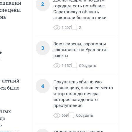
Дроны ударили по двум
социации
2
городам, есть погибшие:
кие цены
Саратовскую область
 на
атаковали беспилотники
1 207
2
Воют сирены, аэропорты
3
закрывают: на Урал летят
ь
ракеты
я
1 157
Обсудить
у летний
Покупатель убил юную
4
ься было
продавщицу, занял ее место
и торговал до вечера:
история загадочного
преступления
ечных
659
Обсудить
до
е
«Насиловал на глазах у