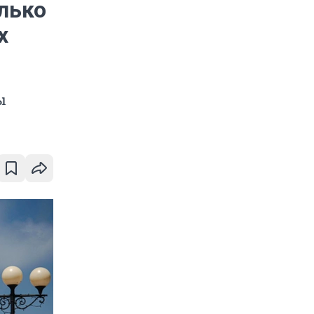
олько
х
ы