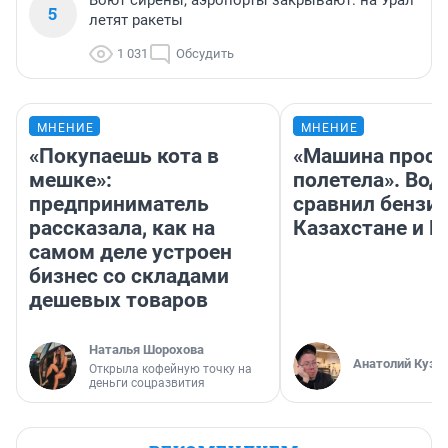
Воют сирены, аэропорты закрывают: на Урал
5
летят ракеты
1 031
Обсудить
МНЕНИЕ
МНЕНИЕ
«Покупаешь кота в
«Машина прост
мешке»:
полетела». Вод
предприниматель
сравнил бензин
рассказала, как на
Казахстане и Р
самом деле устроен
бизнес со складами
дешевых товаров
Наталья Шорохова
Анатолий Кузн
Открыла кофейную точку на
деньги соцразвития