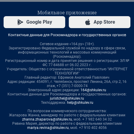
Мобильное приложение
Google Play
App Store
Контактные данные для Роскомнадзора и государственных органов
Сетевое издание «164.ру» (18+).
Зарегистрировано Федеральной службой по надзору в сфере связи,
информационных технологий и массовых коммуникаций
(Роскомнадзор).
Регистрационный номер и дата принятия решения о регистрации: ЭЛ №
ФС 77-84688 от 06.02.2023 г.
Учредитель: Общество с ограниченной ответственностью "ИНТЕРНЕТ
ТЕХНОЛОГИИ"
Главный редактор: Ефремов Анатолий Павлович
Адрес редакции: 454091, г. Челябинск, проспект Ленина, 26А, стр.2, 16
этаж, +7 (351) 7-0000-74
Электронный адрес редакции:
164@shkulev.ru
Контактные данные для Роскомнадзора и государственных органов:
juristchel@shkulev.ru
Техподдержка:
help@shkulev.ru
По вопросам коммерческого сотрудничества:
Жапарова Жанна, менеджер по работе с федеральными клиентами
zhanna.zhaparova@shkulev.ru
, моб. + 7 982 640 34 32
Ревина Мария, директор по работе с федеральными клиентами
mariya.revina@shkulev.ru
, моб. +7 910 402 4056